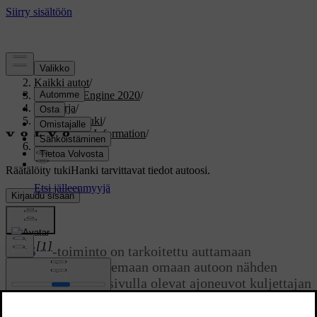
Tuki
/
Kaikki autot
/
V60 Twin Engine 2020
/
Ohjekirja
/
Kuljettajan tuki
/
Blind Spot Information
/
BLIS
Räätälöity tuki
Hanki tarvittavat tiedot autoosi.
Kirjaudu sisään
*
BLIS
[1]
BLIS
-toiminto on tarkoitettu auttamaan
kuljettajaa havaitsemaan omaan autoon nähden
vinosti takana tai sivulla olevat ajoneuvot kuljettajan
auttamiseksi vilkkaassa liikenteessä teillä, joilla on
useita ajokaistoja samaan suuntaan.