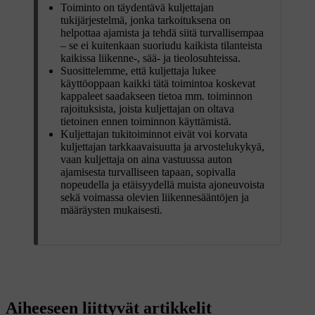
Toiminto on täydentävä kuljettajan
tukijärjestelmä, jonka tarkoituksena on
helpottaa ajamista ja tehdä siitä turvallisempaa
– se ei kuitenkaan suoriudu kaikista tilanteista
kaikissa liikenne-, sää- ja tieolosuhteissa.
Suosittelemme, että kuljettaja lukee
käyttöoppaan kaikki tätä toimintoa koskevat
kappaleet saadakseen tietoa mm. toiminnon
rajoituksista, joista kuljettajan on oltava
tietoinen ennen toiminnon käyttämistä.
Kuljettajan tukitoiminnot eivät voi korvata
kuljettajan tarkkaavaisuutta ja arvostelukykyä,
vaan kuljettaja on aina vastuussa auton
ajamisesta turvalliseen tapaan, sopivalla
nopeudella ja etäisyydellä muista ajoneuvoista
sekä voimassa olevien liikennesääntöjen ja
määräysten mukaisesti.
Aiheeseen liittyvät artikkelit