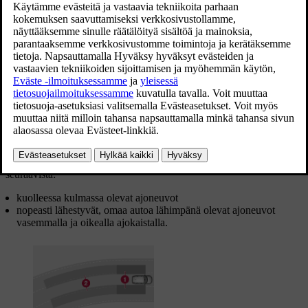
Päivitetty 19.03.2020
BLIS-valon sijainti
BLIS on kuljettajan apuväline, joka on tarkoitettu varoittamaan
seuraavista:
kuolleessa kulmassa olevat ajoneuvot
nopeasti lähestyvät, omaa autoa lähimpänä olevat ajoneuvot
vasemmalla ja oikealla ajokaistalla.