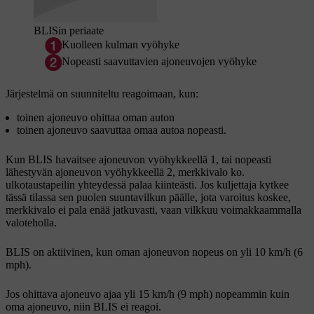
BLISin periaate
Kuolleen kulman vyöhyke
Nopeasti saavuttavien ajoneuvojen vyöhyke
Järjestelmä on suunniteltu reagoimaan, kun:
toinen ajoneuvo ohittaa oman auton
toinen ajoneuvo saavuttaa omaa autoa nopeasti.
Kun BLIS havaitsee ajoneuvon
vyöhykkeellä 1
, tai nopeasti
lähestyvän ajoneuvon
vyöhykkeellä 2
, merkkivalo ko.
ulkotaustapeilin yhteydessä palaa kiinteästi. Jos kuljettaja kytkee
tässä tilassa sen puolen suuntavilkun päälle, jota varoitus koskee,
merkkivalo ei pala enää jatkuvasti, vaan vilkkuu voimakkaammalla
valoteholla.
BLIS on aktiivinen, kun oman ajoneuvon nopeus on
yli 10 km/h
(
6
mph
).
Jos ohittava ajoneuvo ajaa yli
15 km/h
(
9 mph
) nopeammin kuin
oma ajoneuvo, niin BLIS ei reagoi.