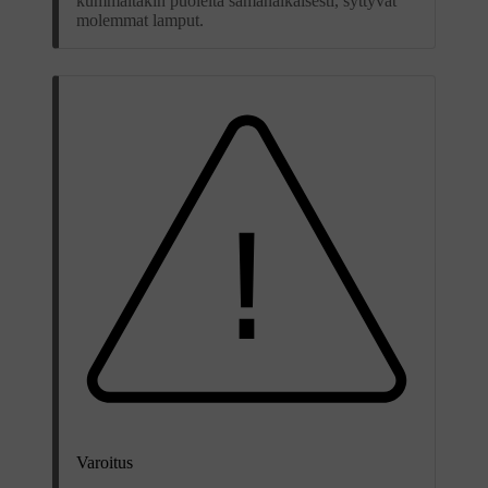
kummaltakin puolelta samanaikaisesti, syttyvät
molemmat lamput.
Varoitus