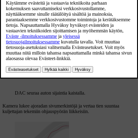
Päivitetty 19.03.2020
DAC-toiminnon tavoitteena on havaita hitaasti heikentynyt
ajokäyttäytyminen ja se on ensi sijassa tarkoitettu käytettäväksi
suuremmilla teillä. Toimintoa ei ole tarkoitettu
kaupunkiliikenteeseen.
Toiminto aktivoidaan, kun nopeus ylittää
65 km/h
(
40 mph
) ja se
pysyy aktiivisena niin kauan kuin nopeus on
yli 60 km/h
(
37 mph
).
DAC seuraa auton sijaintia kaistalla.
Kamera lukee ajoradan sivumerkintöjä ja vertaa tien suuntaa
kuljettajan tekemiin ohjauspyörän liikkeisiin.