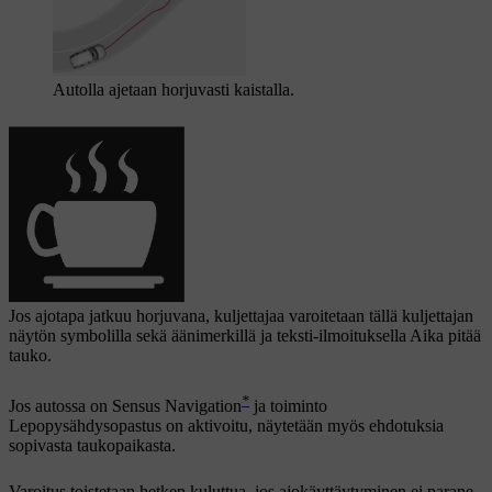
Autolla ajetaan horjuvasti kaistalla.
Jos ajotapa jatkuu horjuvana, kuljettajaa varoitetaan tällä kuljettajan
näytön symbolilla sekä äänimerkillä ja teksti-ilmoituksella
Aika pitää
tauko
.
*
Jos autossa on Sensus Navigation
ja toiminto
Lepopysähdysopastus
on aktivoitu, näytetään myös ehdotuksia
sopivasta taukopaikasta.
Varoitus toistetaan hetken kuluttua, jos ajokäyttäytyminen ei parane.