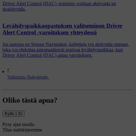
Driver Alert Control (DAC) -toiminto voidaan aktivoida tai
deaktivoida.
Levähdyspaikkaopastuksen valitseminen Driver
Alert Control -varoituksen yhteydessä
Jos autossa on Sensus Navigation, kuljettaja voi aktivoida oppaan,
joka voi ehdottaa automaattisesti sopivaa levähdyspaikkaa, kun
Driver Alert Control (DAC) antaa varoituksen.
*
Valinnais-/lisävaruste.
Oliko tästä apua?
Kyllä
Ei