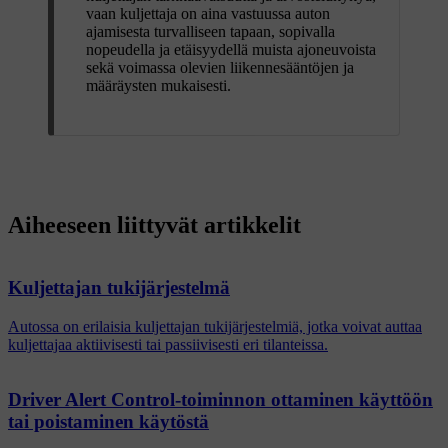
vaan kuljettaja on aina vastuussa auton
ajamisesta turvalliseen tapaan, sopivalla
nopeudella ja etäisyydellä muista ajoneuvoista
sekä voimassa olevien liikennesääntöjen ja
määräysten mukaisesti.
Aiheeseen liittyvät artikkelit
Kuljettajan tukijärjestelmä
Autossa on erilaisia kuljettajan tukijärjestelmiä, jotka voivat auttaa
kuljettajaa aktiivisesti tai passiivisesti eri tilanteissa.
Driver Alert Control-toiminnon ottaminen käyttöön
tai poistaminen käytöstä