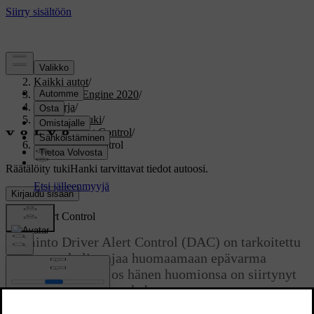
Tuki
/
Kaikki autot
/
V60 Twin Engine 2020
/
Ohjekirja
/
Kuljettajan tuki
/
Driver Alert Control
/
Driver Alert Control
Räätälöity tuki
Hanki tarvittavat tiedot autoosi.
Kirjaudu sisään
Driver Alert Control
Toiminto Driver Alert Control (DAC) on tarkoitettu
auttamaan kuljettajaa huomaamaan epävarma
ajotapansa, esim. jos hänen huomionsa on siirtynyt
toisaalle tai hän on nukahtamassa.