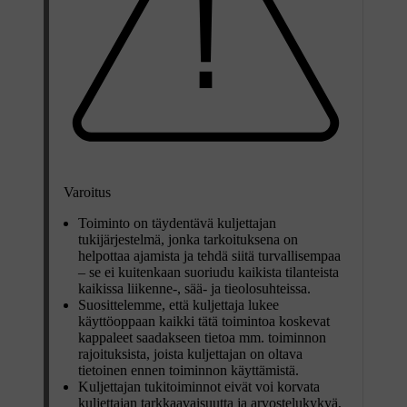
Varoitus
Toiminto on täydentävä kuljettajan
tukijärjestelmä, jonka tarkoituksena on
helpottaa ajamista ja tehdä siitä turvallisempaa
– se ei kuitenkaan suoriudu kaikista tilanteista
kaikissa liikenne-, sää- ja tieolosuhteissa.
Suosittelemme, että kuljettaja lukee
käyttöoppaan kaikki tätä toimintoa koskevat
kappaleet saadakseen tietoa mm. toiminnon
rajoituksista, joista kuljettajan on oltava
tietoinen ennen toiminnon käyttämistä.
Kuljettajan tukitoiminnot eivät voi korvata
kuljettajan tarkkaavaisuutta ja arvostelukykyä,