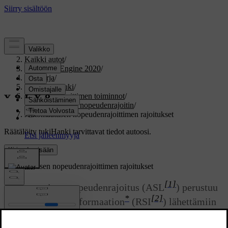
Tuki
/
Kaikki autot
/
V60 Twin Engine 2020
/
Ohjekirja
/
Kuljettajan tuki
/
Nopeudenrajoittimen toiminnot
/
Automaattinen nopeudenrajoitin
/
Automaattisen nopeudenrajoittimen rajoitukset
Räätälöity tuki
Hanki tarvittavat tiedot autoosi.
Kirjaudu sisään
Automaattisen nopeudenrajoittimen rajoitukset
[1]
Automaattinen nopeudenrajoitus (ASL
) perustuu
*
[2]
liikennemerkki-informaation
(RSI
) lähettämiin
nopeustietoihin, ei auton ohittamiin
nopeusrajoitusmerkkeihin.