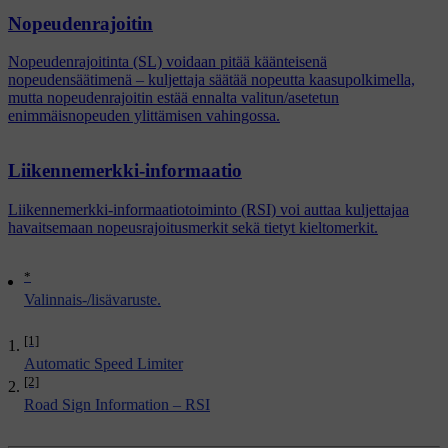
Nopeudenrajoitin
Nopeudenrajoitinta (SL) voidaan pitää käänteisenä
nopeudensäätimenä – kuljettaja säätää nopeutta kaasupolkimella,
mutta nopeudenrajoitin estää ennalta valitun/asetetun
enimmäisnopeuden ylittämisen vahingossa.
Liikennemerkki-informaatio
Liikennemerkki-informaatiotoiminto (RSI) voi auttaa kuljettajaa
havaitsemaan nopeusrajoitusmerkit sekä tietyt kieltomerkit.
*
Valinnais-/lisävaruste.
[1]
Automatic Speed Limiter
[2]
Road Sign Information – RSI