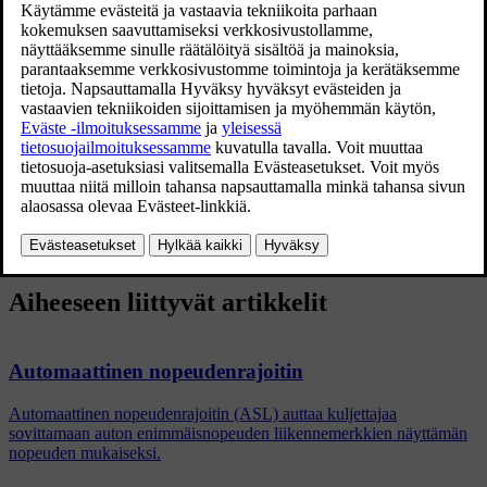
Päivitetty 09.11.2021
Jos liikennemerkkitietoja ei voida tulkita eikä kuljettajan
tukijärjestelmälle antaa nopeustietoja, automaattinen
nopeudenrajoitin asetetaan automaattisesti valmiustilaan ja siirrytään
käyttämään tavallista nopeudenrajoitinta. Kuljettajan pitää sellaisissa
tapauksissa itse puuttua tilanteeseen ja jarruttaa sopivalle nopeudelle.
Automaattinen nopeudenrajoitin aktivoituu uudelleen, kun
liikennemerkkitietoja voidaan taas tulkita ja nopeustietoja antaa.
Aiheeseen liittyvät artikkelit
Automaattinen nopeudenrajoitin
Automaattinen nopeudenrajoitin (ASL) auttaa kuljettajaa
sovittamaan auton enimmäisnopeuden liikennemerkkien näyttämän
nopeuden mukaiseksi.