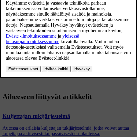
Valitkaa jokin seuraavista vaihtoehdoista:
Pure
– Kuljettajan tuki keskittyy hyvään
polttoainetaloudellisuuteen, jolloin ajallinen etäisyys edellä
ajavaan ajoneuvoon on pitempi.
Hybrid
– Kuljettajan tuki keskittyy ylläpitämään mahdollisimman
pehmeästi ennalta asetettua ajallista etäisyyttä edellä ajavaan
ajoneuvoon.
Power
– Kuljettajan tuki keskittyy ylläpitämään suoremmin
ajallista etäisyyttä edellä ajavaan ajoneuvoon, mikä voi tietyissä
tapauksissa tarkoittaa voimakkaampia kiihdytyksiä ja jarrutuksia.
Aiheeseen liittyvät artikkelit
Kuljettajan tukijärjestelmä
Autossa on erilaisia kuljettajan tukijärjestelmiä, jotka voivat auttaa
kuljettajaa aktiivisesti tai passiivisesti eri tilanteissa.