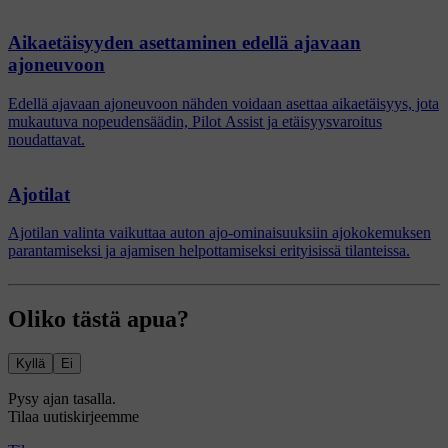
Aikaetäisyyden asettaminen edellä ajavaan
ajoneuvoon
Edellä ajavaan ajoneuvoon nähden voidaan asettaa aikaetäisyys, jota
mukautuva nopeudensäädin, Pilot Assist ja etäisyysvaroitus
noudattavat.
Ajotilat
Ajotilan valinta vaikuttaa auton ajo-ominaisuuksiin ajokokemuksen
parantamiseksi ja ajamisen helpottamiseksi erityisissä tilanteissa.
Oliko tästä apua?
Kyllä
Ei