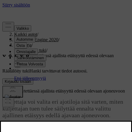
Tuki
/
Kaikki autot
/
V60 Twin Engine 2020
/
Ohjekirja
/
Kuljettajan tuki
/
Ajotilat käytettäessä ajallista etäisyyttä edessä olevaan
ajoneuvoon
Räätälöity tuki
Hanki tarvittavat tiedot autoosi.
Kirjaudu sisään
Ajotilat käytettäessä ajallista etäisyyttä edessä olevaan ajoneuvoon
Kuljettaja voi valita eri ajotiloja sitä varten, miten
kuljettajan tuen tulee säilyttää ennalta valittu
ajallinen etäisyys edellä ajavaan ajoneuvoon.
Päivitetty 19.03.2020
Valinta tehdään
DRIVE MODE
-ajotilavalitsimella.