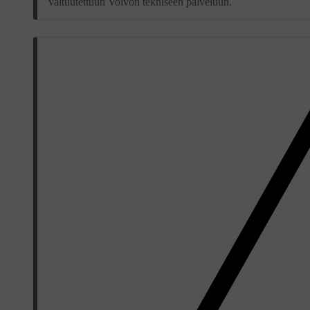
valtuutettuun Volvon tekniseen palveluun.