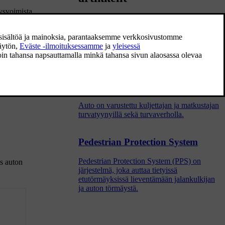
äysvoimista
Lapsiturvallisuus
Autossa matkustavien lasten on aina istuttava
paikallaan turvallisesti.
Turvatyynyt
Auto on varustettu kuljettajan ja matkustajan
turvatyynyillä sekä turvaverholla.
Pedestrian Protection System
Pedestrian Protection System (PPS) on
s auton
järjestelmä, joka auttaa tietyissä
etutörmäyksissä lieventämään jalankulkijan
ja auton törmäystä.