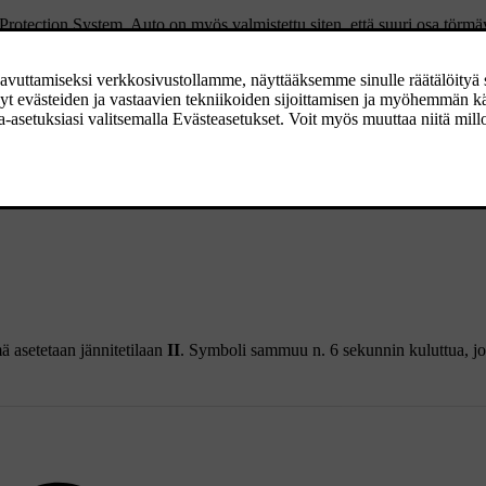
Protection System. Auto on myös valmistettu siten, että suuri osa törm
n.
kin auton tärkeistä toiminnoista on vaurioitunut.
ä asetetaan jännitetilaan
II
. Symboli sammuu n. 6 sekunnin kuluttua, jo