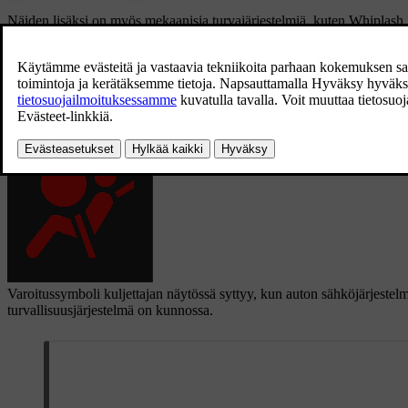
Näiden lisäksi on myös mekaanisia turvajärjestelmiä, kuten Whiplash 
jakautuu palkkien, tolppien, lattian, katon ja korin muiden osien keske
Onnettomuuden jälkeen auton turvallisuustila voidaan aktivoida, jos jo
Varoitussymboli kuljettajan näytössä
Varoitussymboli kuljettajan näytössä syttyy, kun auton sähköjärjestelm
turvallisuusjärjestelmä on kunnossa.