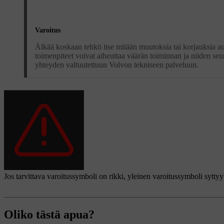
Varoitus
Älkää koskaan tehkö itse mitään muutoksia tai korjauksia auto
toimenpiteet voivat aiheuttaa väärän toiminnan ja niiden se
yhteyden valtuutettuun Volvon tekniseen palveluun.
Jos tarvittava varoitussymboli on rikki, yleinen varoitussymboli syttyy 
Oliko tästä apua?