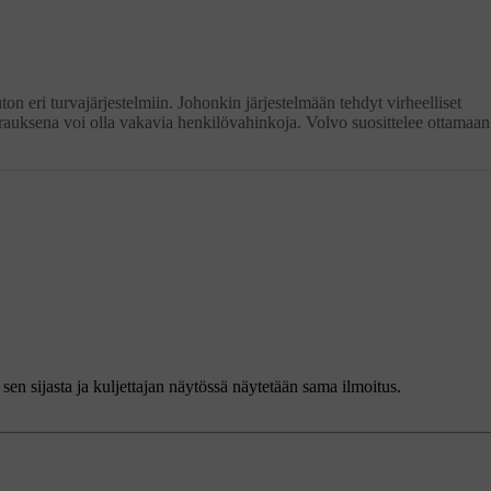
n eri turvajärjestelmiin. Johonkin järjestelmään tehdyt virheelliset
urauksena voi olla vakavia henkilövahinkoja. Volvo suosittelee ottamaan
sen sijasta ja kuljettajan näytössä näytetään sama ilmoitus.