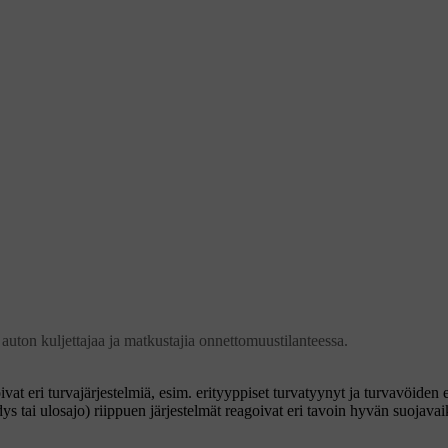
 auton kuljettajaa ja matkustajia onnettomuustilanteessa.
at eri turvajärjestelmiä, esim. erityyppiset turvatyynyt ja turvavöiden e
s tai ulosajo) riippuen järjestelmät reagoivat eri tavoin hyvän suojava