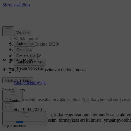
Tuki
/
Kaikki autot
/
V60 Twin Engine 2020
/
Ohjekirja
/
Turvallisuus
/
Turvallisuus
Räätälöity tuki
Hanki tarvittavat tiedot autoosi.
Kirjaudu sisään
Turvallisuus
Auto on varustettu usealla turvajärjestelmällä, jotka yhdessä suojaavat
Päivitetty 19.03.2020
Autossa on useita antureita, jotka reagoivat onnettomuudessa ja aktivoiv
Onnettomuustilanteesta (esim. törmäykset eri kulmista, ympäripyörähdy
tarjoamiseksi.