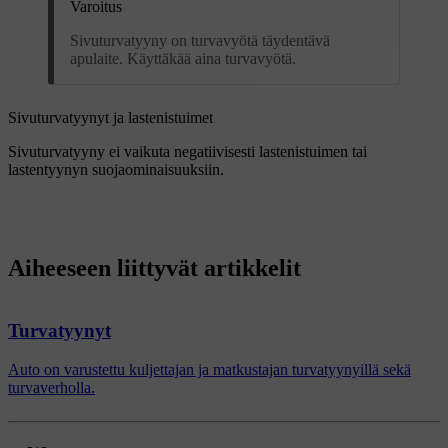
Varoitus
Sivuturvatyyny on turvavyötä täydentävä
apulaite. Käyttäkää aina turvavyötä.
Sivuturvatyynyt ja lastenistuimet
Sivuturvatyyny ei vaikuta negatiivisesti lastenistuimen tai
lastentyynyn suojaominaisuuksiin.
Aiheeseen liittyvät artikkelit
Turvatyynyt
Auto on varustettu kuljettajan ja matkustajan turvatyynyillä sekä
turvaverholla.