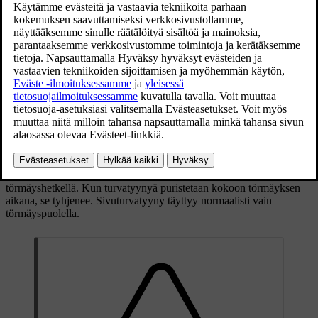
Sivuturvatyynyt on asennettu etuistuinten selkänojien ulkosivuille
kuljettajan ja etuistuimen matkustajan lisäsuojaksi.
Riittävän voimakkaassa törmäyksessä tunnistimet reagoivat ja
sivuturvatyyny täyttyy. Turvatyyny täyttyy autossa olijan ja
ovipaneelin välissä sekä vaimentaa henkilöön kohdistuvia iskuja
törmäyshetkellä. Kun turvatyynyä puristetaan kokoon törmäyksen
aikana, se tyhjenee. Sivuturvatyyny täyttyy normaalisti vain
törmäyspuolella.