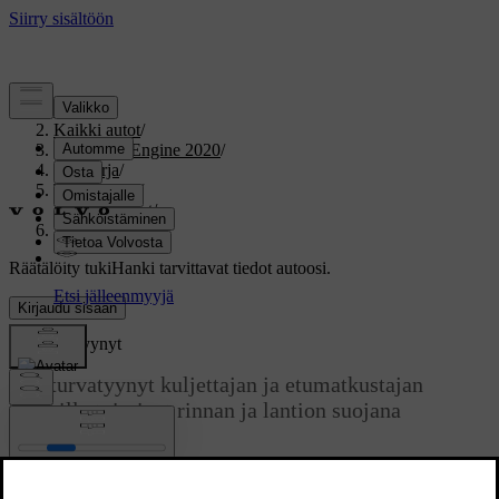
Tuki
/
Kaikki autot
/
V60 Twin Engine 2020
/
Ohjekirja
/
Turvallisuus
/
Turvatyynyt
/
Sivuturvatyynyt
Räätälöity tuki
Hanki tarvittavat tiedot autoosi.
Kirjaudu sisään
Sivuturvatyynyt
Sivuturvatyynyt kuljettajan ja etumatkustajan
paikoilla toimivat rinnan ja lantion suojana
törmäyksessä.
Päivitetty 19.03.2020