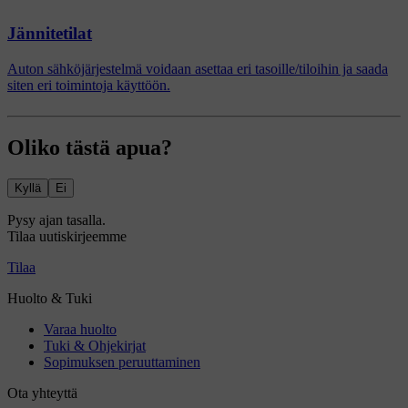
Jännitetilat
Auton sähköjärjestelmä voidaan asettaa eri tasoille/tiloihin ja saada
siten eri toimintoja käyttöön.
Oliko tästä apua?
Kyllä
Ei