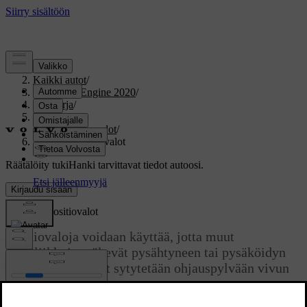
Tuki
/
Kaikki autot
/
V60 Twin Engine 2020
/
Ohjekirja
/
Valaistus
/
Ulkopuolen valot
/
Seisonta-/positiovalot
Räätälöity tuki
Hanki tarvittavat tiedot autoosi.
Kirjaudu sisään
Seisonta-/positiovalot
Positiovaloja voidaan käyttää, jotta muut
tielläliikkujat näkevät pysähtyneen tai pysäköidyn
auton. Positiovalot sytytetään ohjauspylvään vivun
kiertorenkaalla.