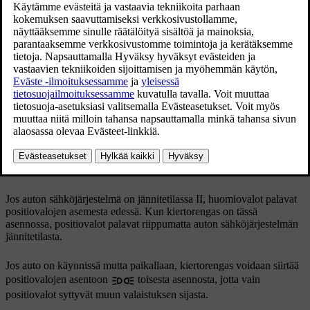
Päivitetty 19.03.2020
Ohjauspylvään vivun kiertorengas positiovalojen
asennossa.
Asettakaa kiertorengas asentoon
- positiovalot syttyvät
(numerokilven valaistus syttyy samanaikaisesti).
Jos auton sähköjärjestelmä on jännitetilassa
II
, huomiovalot palavat
positiovalojen asemesta edessä. Kun kiertorengas on tässä
asennossa, positiovalot palavat riippumatta auton sähköjärjestelmän
jännitetilasta.
Jos auto on käynnissä mutta paikallaan, kiertorengas voidaan siirtää
positiovalojen asentoon
toisesta asennosta, jotta vain
positiovalot syttyvät muun valaistuksen sijasta.