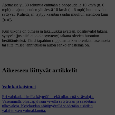
Ajettaessa yli
30 sekuntia
enintään ajonopeudella
10 km/h
(n.
6
mph
) tai ajonopeuden ylittäessä
10 km/h
(n.
6 mph
) huomiovalot
syttyvät. Kuljettajan täytyy kääntää säädin muuhun asentoon kuin
.
Kun ulkona on pimeää ja takaluukku avataan, positiovalot takana
syttyvät (jos niitä ei jo ole sytytetty) takana olevien huomion
herättämiseksi. Tämä tapahtuu riippumatta kiertorenkaan asennosta
tai siitä, missä jännitetilassa auton sähköjärjestelmä on.
Aiheeseen liittyvät artikkelit
Valokatkaisimet
Eri valokatkaisimilla käytetään sekä ulko- että sisävaloja.
Vasemmalla ohjauspylvään vivulla sytytetään ja säädetään
ulkovaloja. Kojelaudan säätöpyörällä säädetään sisätilan
valaistuksen voimakkuutta.