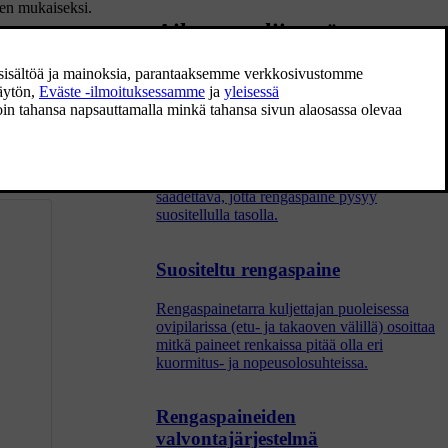
jen mukaiseksi.
Aiheeseen liittyvät
artikkelit
Rengaspaineiden säätäminen
Rengaspaine laskee ajan myötä, se on
luonnollinen ilmiö. Siksi painetta on välillä
säädettävä, jotta rengaspaine pysyy
suositellulla tasolla.
Suositeltu rengaspaine
Rengaspainetarra kuljettajan puoleisessa
ovipilarissa (etu- ja takaoven välillä) osoittaa
mitkä paineet renkaissa pitää olla eri
kuormitus- ja nopeusolosuhteissa.
Rengaspaineiden
valvontajärjestelmä