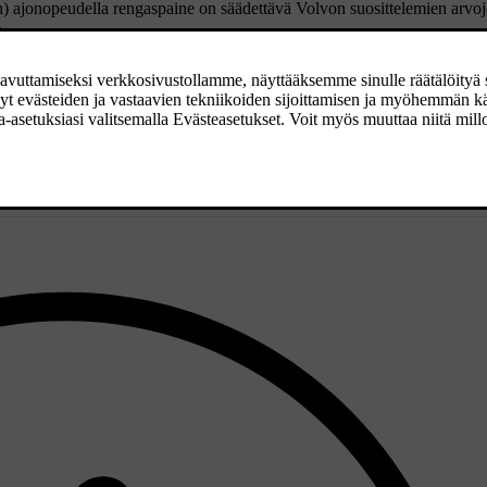
ph) ajonopeudella rengaspaine on säädettävä Volvon suosittelemien arvo
.
va menettely:
 renkaiden suositeltu paine kuljettajan puolen ovipilarista.