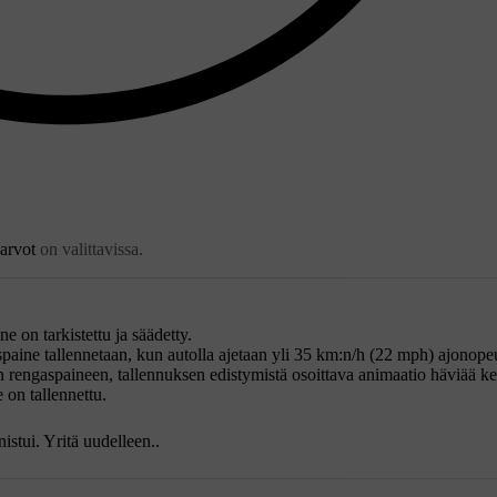
arvot
on valittavissa.
e on tarkistettu ja säädetty.
paine tallennetaan, kun autolla ajetaan yli
35 km:n/h (22 mph)
ajonopeu
isen rengaspaineen, tallennuksen edistymistä osoittava animaatio häviää k
e on tallennettu.
istui. Yritä uudelleen.
.