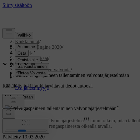
Tuki
/
Kaikki autot
/
V60 Twin Engine 2020
/
Ohjekirja
/
Pyörät ja renkaat
/
Rengaspaine
/
Rengaspaineiden valvonta
/
Uuden rengaspaineen tallentaminen valvontajärjestelmään
Räätälöity tuki
Hanki tarvittavat tiedot autoosi.
Kirjaudu sisään
*
Uuden rengaspaineen tallentaminen valvontajärjestelmään
[1]
Jotta rengaspaineiden valvontajärjestelmä
toimii oikein, pitää talle
varoittamaan alhaisesta rengaspaineesta oikealla tavalla.
Päivitetty 19.03.2020