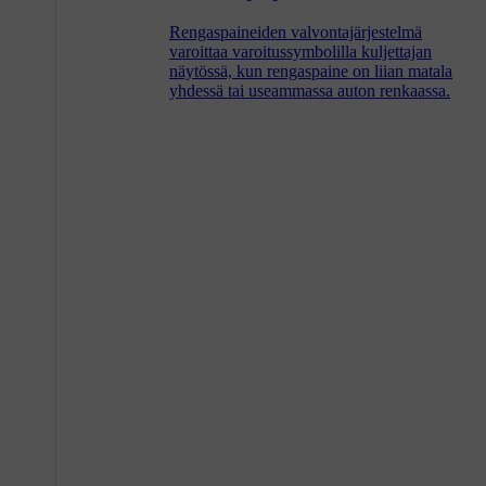
Rengaspaineiden valvontajärjestelmä
varoittaa varoitussymbolilla kuljettajan
näytössä, kun rengaspaine on liian matala
yhdessä tai useammassa auton renkaassa.