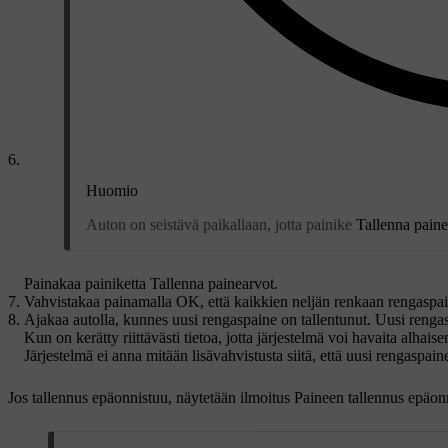
Huomio
Auton on seistävä paikallaan, jotta painike
Tallenna paine
Painakaa painiketta
Tallenna painearvot
.
Vahvistakaa painamalla
OK
, että kaikkien neljän renkaan rengaspain
Ajakaa autolla, kunnes uusi rengaspaine on tallentunut. Uusi rengas
Kun on kerätty riittävästi tietoa, jotta järjestelmä voi havaita alha
Järjestelmä ei anna mitään lisävahvistusta siitä, että uusi rengaspain
Jos tallennus epäonnistuu, näytetään ilmoitus
Paineen tallennus epäonn