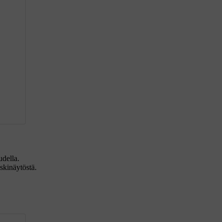
della.
eskinäytöstä.