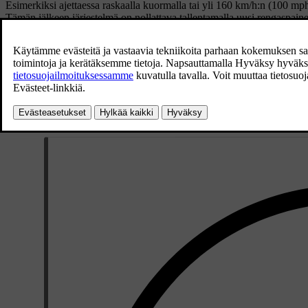
Esimerkiksi ajettaessa raskaalla kuormalla tai yli 160 km/h:n (100 m
Tämän jälkeen järjestelmä on nollattava tallentamalla uusi rengaspaine
Tallenna uusi rengaspaine viitearvoksi järjestelmään tekemällä seuraa
Sulkekaa auto.
Pumpatkaa renkaisiin oikea rengaspaine, katsokaa tehdasasennettujen
Käynnistäkää moottori.
Avatkaa sovellus
Auton tila
sovellusnäkymässä.
Painakaa painiketta
TPMS
.