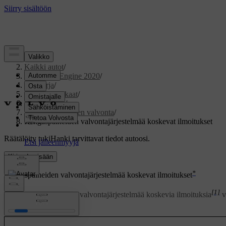
Tuki
/
Kaikki autot
/
V60 Twin Engine 2020
/
Ohjekirja
/
Pyörät ja renkaat
/
Rengaspaine
/
Rengaspaineiden valvonta
/
Rengaspaineiden valvontajärjestelmää koskevat ilmoitukset
Räätälöity tuki
Hanki tarvittavat tiedot autoosi.
Kirjaudu sisään
*
Rengaspaineiden valvontajärjestelmää koskevat ilmoitukset
[1]
Useita rengaspaineiden valvontajärjestelmää koskevia ilmoituksia
v
Päivitetty 19.03.2020