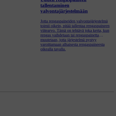
tallentaminen
valvontajärjestelmään
Jotta rengaspaineiden valvontajärjestelmä
toimii oikein, pitää tallentaa rengaspaineen
viitearvo. Tämä on tehtävä joka kerta, kun
rengas vaihdetaan tai rengaspainetta
muutetaan, jotta järjestelmä pystyy
varoittamaan alhaisesta rengaspaineesta
oikealla tavalla.