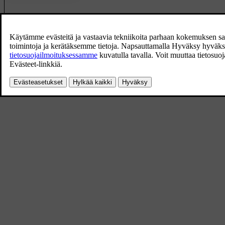
Kuljettajan näyttö:
Rengaspaine alhainen Lisätietoja
Merkkisymboli 
on keskinäytön Auton tila -sovelluks.
rengaspaine. 
Kuljettajan näyttö:
Rengaspainejärjest. Tilapäisesti ei
Merkkisymboli 
käytettävissä
toistaiseksi kä
Merkkisymboli 
Kuljettajan näyttö:
Rengaspainejärjest. Huolto tarpeen
oikein, käänt