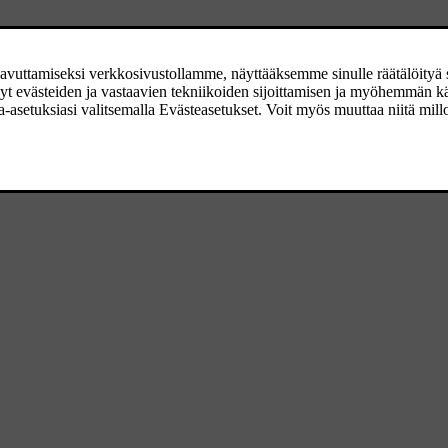
syttyy sen osoitukseksi, että yhdessä tai useammassa renkaassa on alh
Katsokaa sovelluksesta
Auton tila
keskinäytöstä lisätietoja.
vilkkuu ja siirtyy palamaan jatkuvasti noin 1 minuutin kuluttua. Järjes
ytettävissä, aktivoidaan pian.
vilkkuu ja siirtyy palamaan jatkuvasti noin 1 minuutin kuluttua. Järjes
[2]
ykää korjaamon puoleen
.