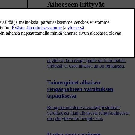
Aiheeseen liittyvät
ainen
artikkelit
telmä ei ole
Rengaspaineiden
telmä ei toimi
valvontajärjestelmä
Rengaspaineiden valvontajärjestelmä
varoittaa varoitussymbolilla kuljettajan
näytössä, kun rengaspaine on liian matala
yhdessä tai useammassa auton renkaassa.
Toimenpiteet alhaisen
rengaspaineen varoituksen
tapauksessa
Rengaspaineiden valvontajärjestelmän
varoittaessa liian alhaisesta rengaspaineesta
on ryhdyttävä toimenpiteisiin.
Uuden rengaspaineen