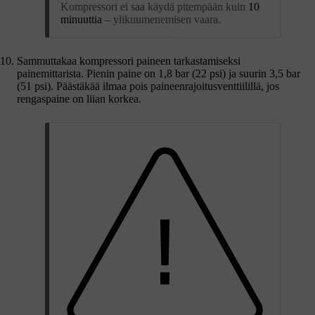
Kompressori ei saa käydä pitempään kuin
10
minuuttia
– ylikuumenemisen vaara.
Sammuttakaa kompressori paineen tarkastamiseksi
painemittarista. Pienin paine on
1,8 bar
(
22 psi
) ja suurin
3,5 bar
(
51 psi
). Päästäkää ilmaa pois paineenrajoitusventtiilillä, jos
rengaspaine on liian korkea.