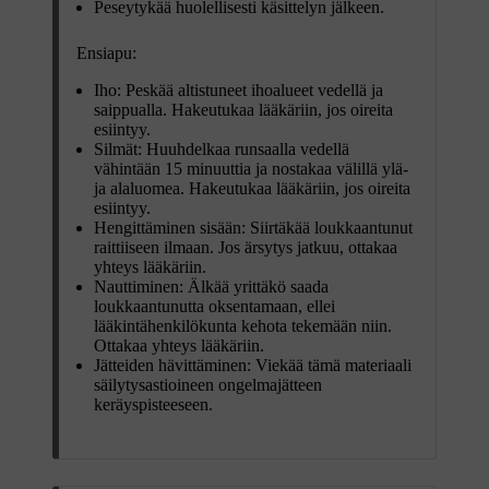
Peseytykää huolellisesti käsittelyn jälkeen.
Ensiapu:
Iho: Peskää altistuneet ihoalueet vedellä ja
saippualla. Hakeutukaa lääkäriin, jos oireita
esiintyy.
Silmät: Huuhdelkaa runsaalla vedellä
vähintään 15 minuuttia ja nostakaa välillä ylä-
ja alaluomea. Hakeutukaa lääkäriin, jos oireita
esiintyy.
Hengittäminen sisään: Siirtäkää loukkaantunut
raittiiseen ilmaan. Jos ärsytys jatkuu, ottakaa
yhteys lääkäriin.
Nauttiminen: Älkää yrittäkö saada
loukkaantunutta oksentamaan, ellei
lääkintähenkilökunta kehota tekemään niin.
Ottakaa yhteys lääkäriin.
Jätteiden hävittäminen: Viekää tämä materiaali
säilytysastioineen ongelmajätteen
keräyspisteeseen.