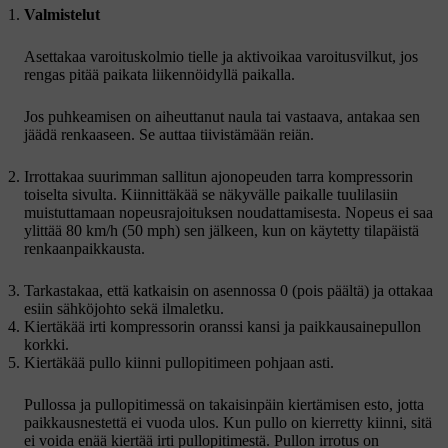
Valmistelut
Asettakaa varoituskolmio tielle ja aktivoikaa varoitusvilkut, jos
rengas pitää paikata liikennöidyllä paikalla.
Jos puhkeamisen on aiheuttanut naula tai vastaava, antakaa sen
jäädä renkaaseen. Se auttaa tiivistämään reiän.
Irrottakaa suurimman sallitun ajonopeuden tarra kompressorin
toiselta sivulta. Kiinnittäkää se näkyvälle paikalle tuulilasiin
muistuttamaan nopeusrajoituksen noudattamisesta. Nopeus ei saa
ylittää
80 km/h
(
50 mph
) sen jälkeen, kun on käytetty tilapäistä
renkaanpaikkausta.
Tarkastakaa, että katkaisin on asennossa
0
(pois päältä) ja ottakaa
esiin sähköjohto sekä ilmaletku.
Kiertäkää irti kompressorin oranssi kansi ja paikkausainepullon
korkki.
Kiertäkää pullo kiinni pullopitimeen pohjaan asti.
Pullossa ja pullopitimessä on takaisinpäin kiertämisen esto, jotta
paikkausnestettä ei vuoda ulos. Kun pullo on kierretty kiinni, sitä
ei voida enää kiertää irti pullopitimestä. Pullon irrotus on