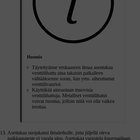
Huomio
Täytettyänne renkaaseen ilmaa asentakaa
venttiilihattu aina takaisin paikalleen
välttääksenne soran, lian yms. aiheuttamat
venttiilivauriot.
Käyttäkää ainoastaan muovisia
venttiilihattuja. Metalliset venttiilihatut
voivat ruostua, jolloin niitä voi olla vaikea
irrottaa.
Asettakaa suojakansi ilmaletkulle, jotta jäljellä oleva
paikkausneste ei vuoda ulos. Asettakaa varustelu kuormatilaan.