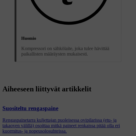
Huomio
Kompressori on sähkölaite, joka tulee hävittää
paikallisten määräysten mukaisesti.
Aiheeseen liittyvät artikkelit
Suositeltu rengaspaine
Rengaspainetarra kuljettajan puoleisessa ovipilarissa (etu- ja
takaoven välillä) osoittaa mitkä paineet renkaissa pitää olla eri
kuormitus- ja nopeusolosuhteissa.