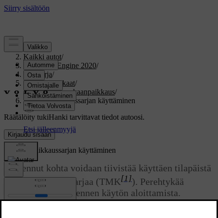
Tuki
/
Kaikki autot
/
V60 Twin Engine 2020
/
Ohjekirja
/
Pyörät ja renkaat
/
Tilapäinen renkaanpaikkaus
/
Renkaanpaikkaussarjan käyttäminen
Räätälöity tuki
Hanki tarvittavat tiedot autoosi.
Kirjaudu sisään
Renkaanpaikkaussarjan käyttäminen
Puhjennut kohta voidaan tiivistää käyttäen tilapäistä
[1]
renkaanpaikkaussarjaa (TMK
). Perehtykää
kaikkiin ohjeisiin ennen käytön aloittamista.
Päivitetty 19.03.2020