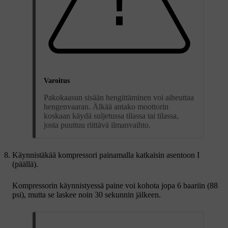
Varoitus
Pakokaasun sisään hengittäminen voi aiheuttaa
hengenvaaran. Älkää antako moottorin
koskaan käydä suljetussa tilassa tai tilassa,
josta puuttuu riittävä ilmanvaihto.
Käynnistäkää kompressori painamalla katkaisin asentoon
I
(päällä).
Kompressorin käynnistyessä paine voi kohota jopa
6 baariin
(
88
psi
), mutta se laskee
noin 30 sekunnin
jälkeen.