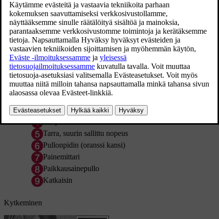
Yhteenveto
Sähköjohto
Ilmaletku
Paineenrajoitusventtiili
Suojakansi
Tarra, suurin sallittu nopeus
Pullonpidin (oranssi kansi)
Painemittari
Paikkausainepullo
Katkaisin
Kytkeminen