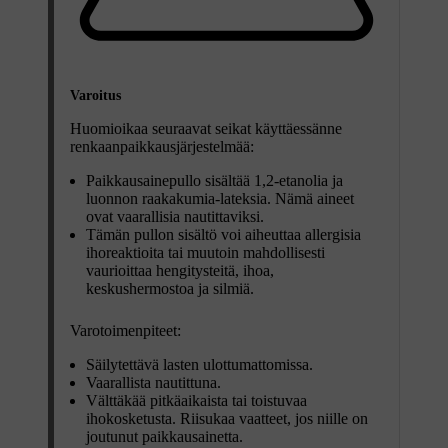
Varoitus
Huomioikaa seuraavat seikat käyttäessänne
renkaanpaikkausjärjestelmää:
Paikkausainepullo sisältää 1,2-etanolia ja
luonnon raakakumia-lateksia. Nämä aineet
ovat vaarallisia nautittaviksi.
Tämän pullon sisältö voi aiheuttaa allergisia
ihoreaktioita tai muutoin mahdollisesti
vaurioittaa hengitysteitä, ihoa,
keskushermostoa ja silmiä.
Varotoimenpiteet:
Säilytettävä lasten ulottumattomissa.
Vaarallista nautittuna.
Välttäkää pitkäaikaista tai toistuvaa
ihokosketusta. Riisukaa vaatteet, jos niille on
joutunut paikkausainetta.