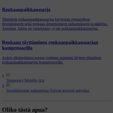
Renkaanpaikkaussarja
Tilapäistä renkaanpaikkaussarjaa käytetään rengasrikon
tiivistämiseen sekä renkaan ilmanpaineen tarkastukseen ja säätöön.
Autoissa, joissa on vararengas, ei ole renkaanpaikkaussarjaa.
Renkaan täyttäminen renkaanpaikkaussarjan
kompressorilla
Auton alkuperäinen rengas voidaan pumpata täyteen tilapäisen
renkaanpaikkaussarjan kompressorilla.
[1]
Temporary Mobility Kit
[2]
Suosittelemme valtuutettua Volvon teknistä palvelua.
Oliko tästä apua?