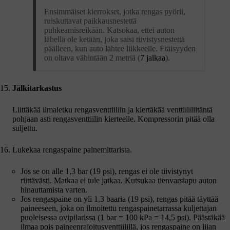
Ensimmäiset kierrokset, jotka rengas pyörii,
ruiskuttavat paikkausnestettä
puhkeamisreikään. Katsokaa, ettei auton
lähellä ole ketään, joka saisi tiivistysnestettä
päälleen, kun auto lähtee liikkeelle. Etäisyyden
on oltava vähintään 2 metriä (
7 jalkaa
).
Jälkitarkastus
Liittäkää ilmaletku rengasventtiiliin ja kiertäkää venttiililiitäntä
pohjaan asti rengasventtiilin kierteelle. Kompressorin pitää olla
suljettu.
Lukekaa rengaspaine painemittarista.
Jos se on alle
1,3 bar
(
19 psi
), rengas ei ole tiivistynyt
riittävästi. Matkaa ei tule jatkaa. Kutsukaa tienvarsiapu auton
hinauttamista varten.
Jos rengaspaine on yli
1,3 baaria
(
19 psi
), rengas pitää täyttää
paineeseen, joka on ilmoitettu rengaspainetarrassa kuljettajan
puoleisessa ovipilarissa (
1 bar
=
100 kPa
=
14,5 psi
). Päästäkää
ilmaa pois paineenrajoitusventtiilillä, jos rengaspaine on liian