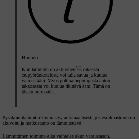
Huomio
[1]
Kun lämmitin on aktiivinen
, oikeasta
etupyöränkotelosta voi tulla savua ja kuulua
vaimea ääni. Myös polttoainepumpusta auton
takaosassa voi kuulua tikittävä ääni. Tämä on
täysin normaalia.
Pysäköintilämmitin käynnistyy automaattisesti, jos esi-ilmastointi
on
aktivoitu ja matkustamo on lämmitettävä.
Lämmittimen toiminta-aika vaihtelee akun varaustason,