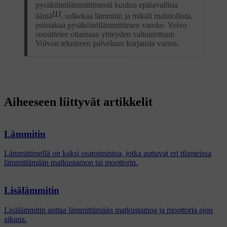
pysäköintilämmittimestä kuuluu epätavallisia
[1]
ääniä
, sulkekaa lämmitin ja mikäli mahdollista,
poistakaa pysäköintilämmittimen varoke. Volvo
suosittelee ottamaan yhteyden valtuutettuun
Volvon tekniseen palveluun korjausta varten.
Aiheeseen liittyvät artikkelit
Lämmitin
Lämmittimellä on kaksi osatoimintoa, jotka auttavat eri tilanteissa
lämmittämään matkustamon tai moottorin.
Lisälämmitin
Lisälämmitin auttaa lämmittämään matkustamoa ja moottoria ajon
aikana.