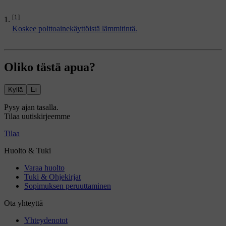
[1]
Koskee polttoainekäyttöistä lämmitintä.
Oliko tästä apua?
Kyllä
Ei