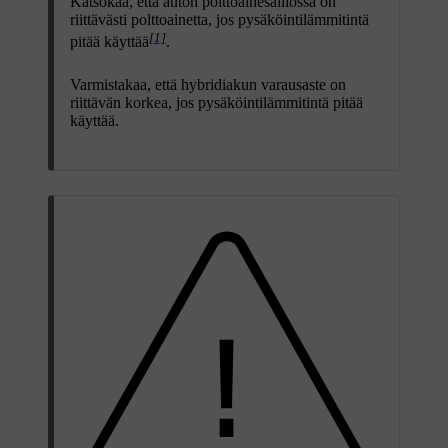
Katsokaa, että auton polttoainesäiliössä on
riittävästi polttoainetta, jos pysäköintilämmitintä
[1]
pitää käyttää
.
Varmistakaa, että hybridiakun varausaste on
riittävän korkea, jos pysäköintilämmitintä pitää
käyttää.