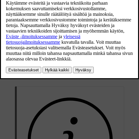
osatoiminnosta. Lämmitin on asennettu oikeaan etupyöränkoteloon.
Kun tämä symboli palaa kuljettajan näytössä, pysäköintilämmitin voi
[1]
olla aktiivinen
.