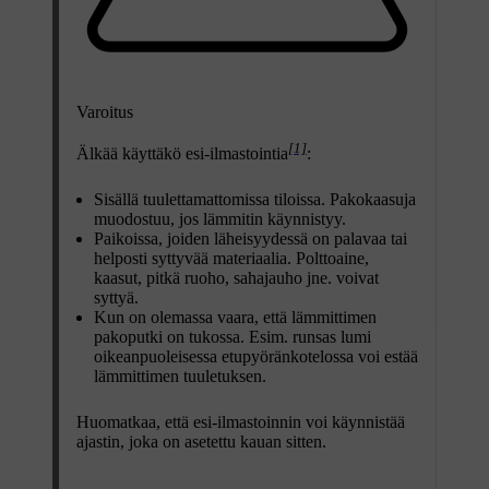
Varoitus
[1]
Älkää käyttäkö esi-ilmastointia
:
Sisällä tuulettamattomissa tiloissa. Pakokaasuja
muodostuu, jos lämmitin käynnistyy.
Paikoissa, joiden läheisyydessä on palavaa tai
helposti syttyvää materiaalia. Polttoaine,
kaasut, pitkä ruoho, sahajauho jne. voivat
syttyä.
Kun on olemassa vaara, että lämmittimen
pakoputki on tukossa. Esim. runsas lumi
oikeanpuoleisessa etupyöränkotelossa voi estää
lämmittimen tuuletuksen.
Huomatkaa, että esi-ilmastoinnin voi käynnistää
ajastin, joka on asetettu kauan sitten.