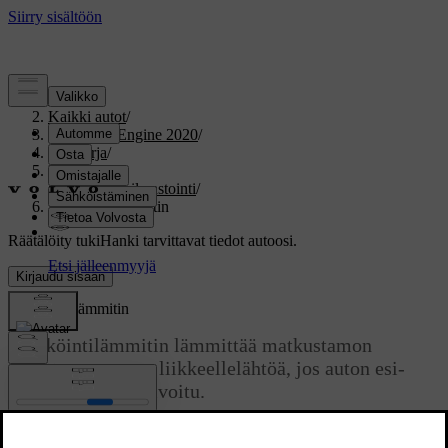
Tuki
/
Kaikki autot
/
V60 Twin Engine 2020
/
Ohjekirja
/
Ilmasto
/
Pysäköinti-ilmastointi
/
Pysäköintilämmitin
Räätälöity tuki
Hanki tarvittavat tiedot autoosi.
Kirjaudu sisään
Pysäköintilämmitin
Pysäköintilämmitin lämmittää matkustamon
tarvittaessa ennen liikkeellelähtöä, jos auton esi-
ilmastointi on aktivoitu.
Päivitetty 19.03.2020
Pysäköintilämmitin on toinen auton lämmittimen kahdesta