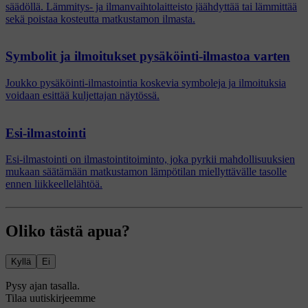
säädöllä. Lämmitys- ja ilmanvaihtolaitteisto jäähdyttää tai lämmittää
sekä poistaa kosteutta matkustamon ilmasta.
Symbolit ja ilmoitukset pysäköinti-ilmastoa varten
Joukko pysäköinti-ilmastointia koskevia symboleja ja ilmoituksia
voidaan esittää kuljettajan näytössä.
Esi-ilmastointi
Esi-ilmastointi on ilmastointitoiminto, joka pyrkii mahdollisuuksien
mukaan säätämään matkustamon lämpötilan miellyttävälle tasolle
ennen liikkeellelähtöä.
Oliko tästä apua?
Kyllä
Ei