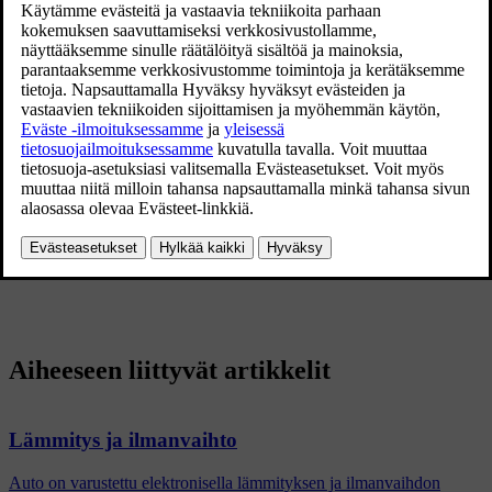
Päivitetty 19.03.2020
Pysäköinti-ilmastointiin kuuluvia toimintoja ohjataan välilehdeltä
Pysäköinti-ilmastointi
keskinäytön ilmastointinäkymässä.
Ilmastointinäkymä avataan painamalla ilmastointirivin keskellä
olevaa symbolia.
Aiheeseen liittyvät artikkelit
Lämmitys ja ilmanvaihto
Auto on varustettu elektronisella lämmityksen ja ilmanvaihdon