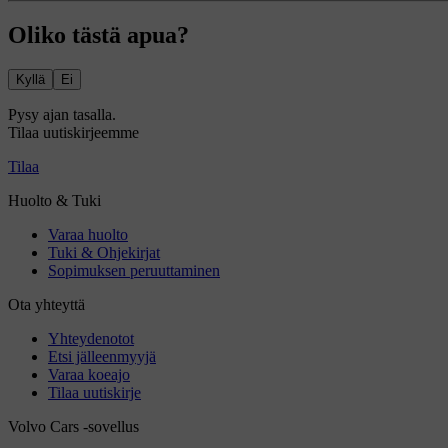
Oliko tästä apua?
Kyllä
Ei