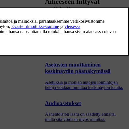
Aiheeseen liittyvät
artikkelit
 Vetäkää säädin
Keskinäytön kuvaus
Keskinäytöstä ohjataan monia auton
toimintoja. Tässä esitellään keskinäyttö ja
sen mahdollisuudet.
Asetusten muuttaminen
keskinäytön päänäkymässä
Asetuksia ja monien autojen toimintojen
tietoja voidaan muuttaa keskinäytön kautta.
Audioasetukset
Äänentoiston laatu on säädetty ennalta,
mutta sitä voidaan myös muuttaa.