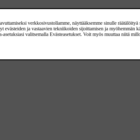
ytön painamiseen liittyvän äänen voimakkuutta tai poistaa sen käytöstä.