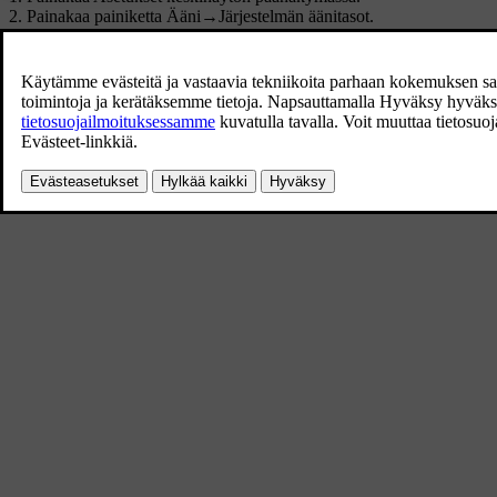
Painakaa painiketta
Ääni
→
Järjestelmän äänitasot
.
Vetäkää säädintä kohdassa
Kosketusäänet
, jos haluatte muuttaa nä
halutun äänitason kohdalle.