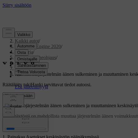
Tuki
/
Kaikki autot
/
V60 Twin Engine 2020
/
Ohjekirja
/
Näytöt ja puheohjaus
/
Keskinäyttö
/
Asetukset
/
Äänentoistojärjestelmän äänen sulkeminen ja muuttaminen kesk
Räätälöity tuki
Hanki tarvittavat tiedot autoosi.
Kirjaudu sisään
Äänentoistojärjestelmän äänen sulkeminen ja muuttaminen keskinäytö
Keskinäytöstä on mahdollista muuttaa järjestelmän äänen voimakkuutta
Päivitetty 19.03.2020
Painakaa
Asetukset
keskinäytön päänäkymässä.