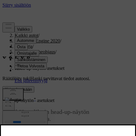
Tuki
/
Kaikki autot
/
V60 Twin Engine 2020
/
Ohjekirja
/
Näytöt ja puheohjaus
/
Keskinäyttö
/
Asetukset
/
Head-up-näytön asetukset
Räätälöity tuki
Hanki tarvittavat tiedot autoosi.
Kirjaudu sisään
*
Head-up-näytön
asetukset
Säätäkää tuulilasin head-up-näytön
näyttämisasetuksia.
Päivitetty 19.03.2020
Asetuksia voidaan tehdä, kun auto on käynnistetty ja tuulilasille