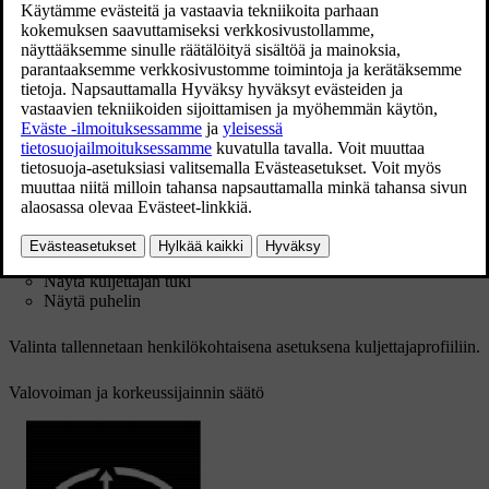
heijastetaan kuvaa.
Näyttövaihtoehdon valitseminen
Valitkaa head-up-näytössä näytettävät toiminnot.
Painakaa
Asetukset
keskinäytön päänäkymässä.
Painakaa painiketta
My Car
→
Näytöt
→
Tuulilasinäyttö
mittaristonäytön valinnat
.
Valitkaa yksi tai useampi toiminto:
Näytä navigointi
Näytä Road Sign Information -tiedot
Näytä kuljettajan tuki
Näytä puhelin
Valinta tallennetaan henkilökohtaisena asetuksena kuljettajaprofiiliin.
Valovoiman ja korkeussijainnin säätö