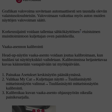
Grafiikan valovoima sovitetaan automaattisesti sen taustalla oleviin
valaistusolosuhteisiin. Valovoimaan vaikuttaa myös auton muiden
näyttöjen valovoiman säätö.
*
Korkeussijainti voidaan tallentaa sähkökäyttöisen
etuistuimen
muistitoimintoon kuljettajan oven painikkeilla.
Vaaka-asennon kalibrointi
Head-up-näytön vaaka-asento voidaan joutua kalibroimaan, kun
tuulilasi tai näyttöyksikkö vaihdetaan. Kalibroinnissa heijastettavaa
kuvaa käännetään vastapäivään tai myötäpäivään.
Painakaa
Asetukset
keskinäytön päänäkymässä.
Valitkaa
My Car
→
Kuljettajan näyttö
→
Tuulilasinäyttö
mittaristonäytön valinnat
→
Tuulilasinäyttö mittaristonäytön
kalibrointi
.
Kalibroikaa kuvan vaaka-asento ohjauspyörän oikealla
painikesarjalla.