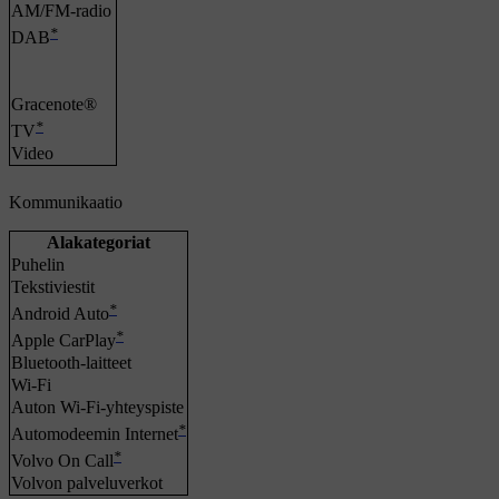
AM/FM-radio
*
DAB
Gracenote®
*
TV
Video
Kommunikaatio
Alakategoriat
Puhelin
Tekstiviestit
*
Android Auto
*
Apple CarPlay
Bluetooth-laitteet
Wi-Fi
Auton Wi-Fi-yhteyspiste
*
Automodeemin Internet
*
Volvo On Call
Volvon palveluverkot