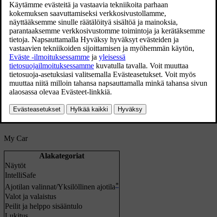
Pääkategorioita on seitsemän:
My Car
,
Ääni
,
Navigointi
,
Media
,
Viestintä
,
Ilmastointi
ja
Järjestelmä
.
Jokainen kategoria puolestaan sisältää joukon alakategorioita ja
asetusmahdollisuuksia. Seuraavissa taulukoissa näytetään
alakategorioiden ensimmäinen taso. Toiminnon
asetusmahdollisuudet tai alue selostetaan perusteellisemmin
käyttöoppaan ko. osassa.
Tietyt asetukset ovat henkilökohtaisia, mikä tarkoittaa, että ne
voidaan tallentaa
Kuljettajaprofiilit
-kohteisiin, kun taas toiset ovat
globaaleja, mikä tarkoittaa, etteivät ne ole sidottuja
kuljettajaprofiiliin.
My Car
Alakategoriat
Näytöt
IntelliSafe
*
Ajotilan valinnat
/
Yksilöllinen ajotila
Valot ja valaistus
Peilit ja helppo sisääntulo
Lukitus