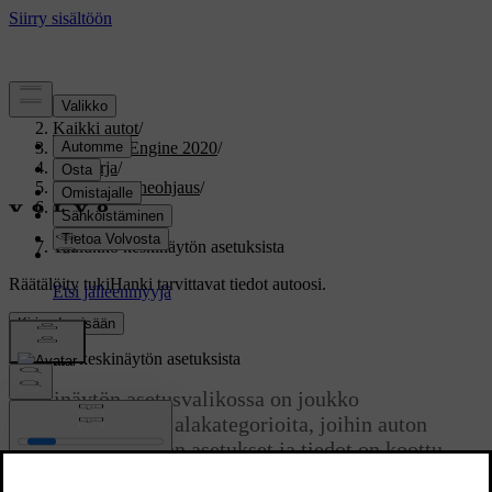
Tuki
/
Kaikki autot
/
V60 Twin Engine 2020
/
Ohjekirja
/
Näytöt ja puheohjaus
/
Keskinäyttö
/
Asetukset
/
Taulukko keskinäytön asetuksista
Räätälöity tuki
Hanki tarvittavat tiedot autoosi.
Kirjaudu sisään
Taulukko keskinäytön asetuksista
Keskinäytön asetusvalikossa on joukko
pääkategorioita ja alakategorioita, joihin auton
monien toimintojen asetukset ja tiedot on koottu.
Päivitetty 19.03.2020