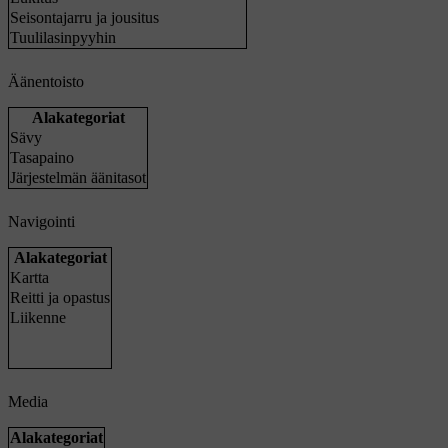
Seisontajarru ja jousitus
Tuulilasinpyyhin
Äänentoisto
Alakategoriat
Sävy
Tasapaino
Järjestelmän äänitasot
Navigointi
Alakategoriat
Kartta
Reitti ja opastus
Liikenne
Media
Alakategoriat