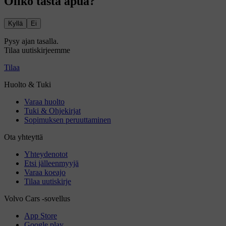
Oliko tästä apua?
Kyllä
Ei