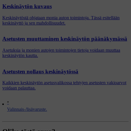
Keskinäytön kuvaus
Keskinäytöstä ohjataan monia auton toimintoja. Tässä esitellään
keskinäyttö ja sen mahdollisuudet.
Asetusten muuttaminen keskinäytön päänäkymässä
Asetuksia ja monien autojen toimintojen tietoja voidaan muuttaa
keskinäytön kautta.
Asetusten nollaus keskinäytössä
Kaikkien keskinäytön asetusvalikossa tehtyjen asetusten vakioarvot
voidaan palauttaa.
*
Valinnais-/lisävaruste.