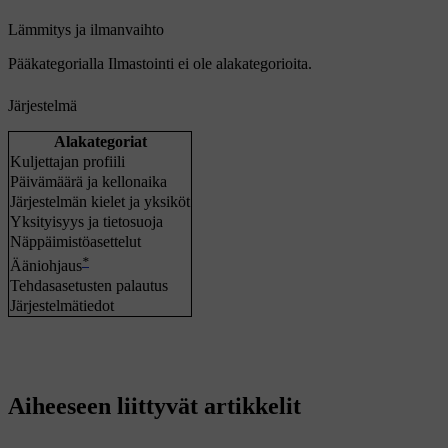
Lämmitys ja ilmanvaihto
Pääkategorialla
Ilmastointi
ei ole alakategorioita.
Järjestelmä
Alakategoriat
Kuljettajan profiili
Päivämäärä ja kellonaika
Järjestelmän kielet ja yksiköt
Yksityisyys ja tietosuoja
Näppäimistöasettelut
*
Ääniohjaus
Tehdasasetusten palautus
Järjestelmätiedot
Aiheeseen liittyvät artikkelit