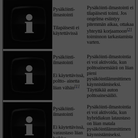
Pysäköinti-ilmastointi ei
Pysäköinti-
tilapäisesti toimi. Jos
ilmastointi
ongelma esiintyy
pitemmän aikaa, ottakaa
Tilapäisesti ei
[2]
yhteyttä korjaamoon
käytettävissä
toiminnon tarkastamista
varten.
Pysäköinti-ilmastointia
Pysäköinti-
ei voi aktivoida, kun
ilmastointi
polttoainemäärä on liian
pieni
Ei käytettävissä,
pysäköintilämmittimen
poltto- ainetta
käynnistämiseksi.
[1]
liian vähän
Täyttäkää auton
polttoainesäiliö.
Pysäköinti-ilmastointia
Pysäköinti-
ei voi aktivoida, kun
ilmastointi
hybridiakun lataustaso
on liian matala
Ei käytettävissä,
pysäköintilämmittimen
varaustaso liian
käynnistämiseksi.