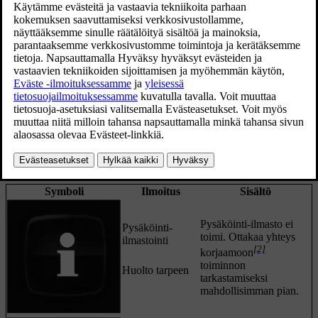
Kun pysäköintilämmitin on toiminnassa, tämä symboli palaa
[1]
kuljettajan näytössä
.
Symboli
Ilmoitus
Sisältö
Pysäköinti-ilmasto ei
Pysäköinti-
toimi. Ottakaa yhteys
ilmastointi
[2]
korjaamoon
toiminnon
Huolto tarpeen
tarkastamiseksi
mahdollisimman pian.