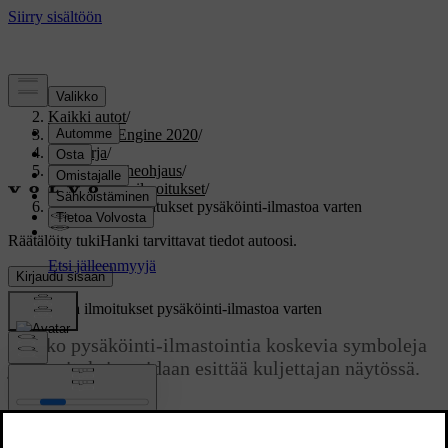
Tuki
/
Kaikki autot
/
V60 Twin Engine 2020
/
Ohjekirja
/
Näytöt ja puheohjaus
/
Symbolit ja ilmoitukset
/
Symbolit ja ilmoitukset pysäköinti-ilmastoa varten
Räätälöity tuki
Hanki tarvittavat tiedot autoosi.
Kirjaudu sisään
Symbolit ja ilmoitukset pysäköinti-ilmastoa varten
Joukko pysäköinti-ilmastointia koskevia symboleja
ja ilmoituksia voidaan esittää kuljettajan näytössä.
Päivitetty 03.02.2025
Pysäköinti-ilmastointia koskevat ilmoitukset voidaan näyttää myös
*
laitteessa, jossa on Volvo Cars -sovellus
.