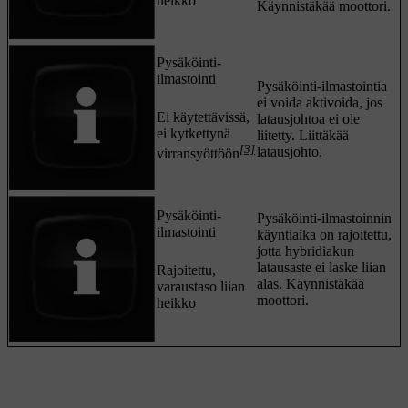
heikko
Käynnistäkää moottori.
Pysäköinti-
ilmastointi
Pysäköinti-ilmastointia
ei voida aktivoida, jos
Ei käytettävissä,
latausjohtoa ei ole
ei kytkettynä
liitetty. Liittäkää
[3]
latausjohto.
virransyöttöön
Pysäköinti-
Pysäköinti-ilmastoinnin
ilmastointi
käyntiaika on rajoitettu,
jotta hybridiakun
latausaste ei laske liian
Rajoitettu,
alas. Käynnistäkää
varaustaso liian
moottori.
heikko