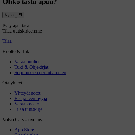
Oliko tästä apua?
Kyllä
Ei