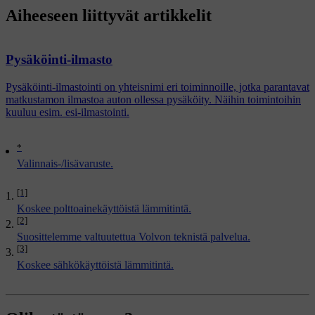
Aiheeseen liittyvät artikkelit
Pysäköinti-ilmasto
Pysäköinti-ilmastointi on yhteisnimi eri toiminnoille, jotka parantavat
matkustamon ilmastoa auton ollessa pysäköity. Näihin toimintoihin
kuuluu esim. esi-ilmastointi.
*
Valinnais-/lisävaruste.
[1]
Koskee polttoainekäyttöistä lämmitintä.
[2]
Suosittelemme valtuutettua Volvon teknistä palvelua.
[3]
Koskee sähkökäyttöistä lämmitintä.