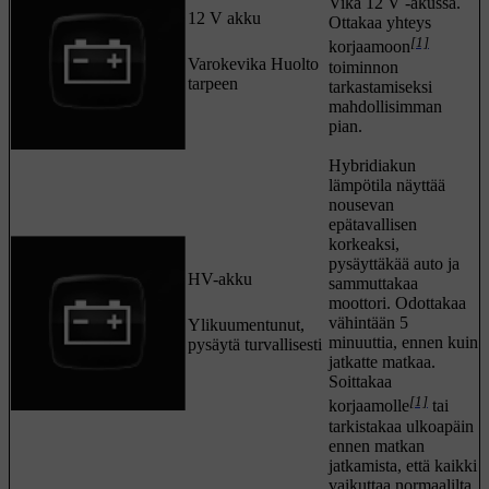
Vika
12 V
-akussa.
12 V akku
Ottakaa yhteys
[1]
korjaamoon
Varokevika Huolto
toiminnon
tarpeen
tarkastamiseksi
mahdollisimman
pian.
Hybridiakun
lämpötila näyttää
nousevan
epätavallisen
korkeaksi,
pysäyttäkää auto ja
HV-akku
sammuttakaa
moottori. Odottakaa
vähintään
5
Ylikuumentunut,
minuuttia
, ennen kuin
pysäytä turvallisesti
jatkatte matkaa.
Soittakaa
[1]
korjaamolle
tai
tarkistakaa ulkoapäin
ennen matkan
jatkamista, että kaikki
vaikuttaa normaalilta.