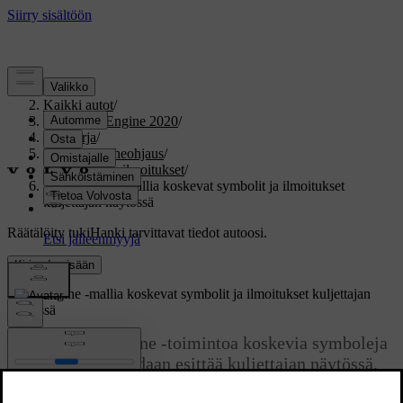
Tuki
/
Kaikki autot
/
V60 Twin Engine 2020
/
Ohjekirja
/
Näytöt ja puheohjaus
/
Symbolit ja ilmoitukset
/
Twin Engine -mallia koskevat symbolit ja ilmoitukset
kuljettajan näytössä
Räätälöity tuki
Hanki tarvittavat tiedot autoosi.
Kirjaudu sisään
Twin Engine -mallia koskevat symbolit ja ilmoitukset kuljettajan
näytössä
Joukko Twin Engine -toimintoa koskevia symboleja
ja ilmoituksia voidaan esittää kuljettajan näytössä.
Ne voidaan näyttää myös yhdessä yleisten merkki-