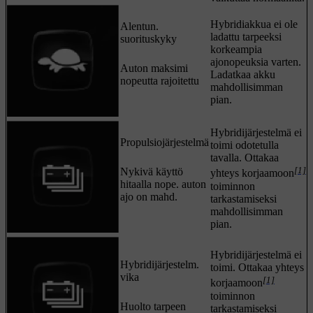
Hybridiakkua ei ole
Alentun.
ladattu tarpeeksi
suorituskyky
korkeampia
ajonopeuksia varten.
Auton maksimi
Ladatkaa akku
nopeutta rajoitettu
mahdollisimman
pian.
Hybridijärjestelmä ei
Propulsiojärjestelmä
toimi odotetulla
tavalla. Ottakaa
[1]
Nykivä käyttö
yhteys korjaamoon
hitaalla nope. auton
toiminnon
ajo on mahd.
tarkastamiseksi
mahdollisimman
pian.
Hybridijärjestelmä ei
Hybridijärjestelm.
toimi. Ottakaa yhteys
vika
[1]
korjaamoon
toiminnon
Huolto tarpeen
tarkastamiseksi