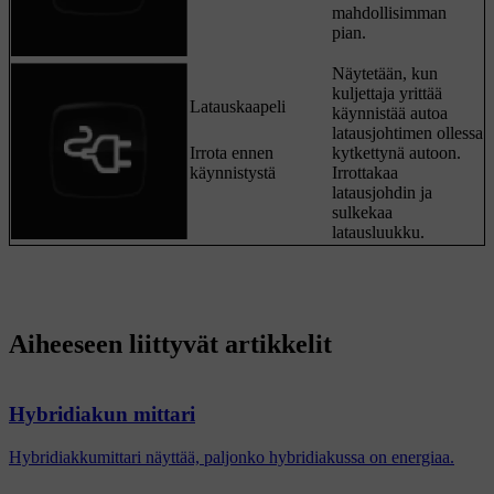
mahdollisimman
pian.
Näytetään, kun
kuljettaja yrittää
Latauskaapeli
käynnistää autoa
latausjohtimen ollessa
Irrota ennen
kytkettynä autoon.
käynnistystä
Irrottakaa
latausjohdin ja
sulkekaa
latausluukku.
Aiheeseen liittyvät artikkelit
Hybridiakun mittari
Hybridiakkumittari näyttää, paljonko hybridiakussa on energiaa.