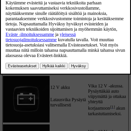
ja varoitussymbolien kanssa ja ne sammuvat, kun
ongelmat on korjattu.
Päivitetty 07.11.2022
Symboli
Ilmoitus
Sisältö
12 V akku
Vika
12 V
-akussa.
Ottakaa yhteys
[1]
Latausvika, huolla
korjaamoon
akun
heti. Aja
tarkastamiseksi
korjaamoon.
mahdollisimman
pian.
Vika
12 V
-akussa.
12 V akku
Pysäyttäkää auto
viipymättä ja ottakaa
Latausvika Pysäytä
yhteyttä
turvallisesti
[1]
korjaamoon
akun
tarkastuttamiseksi.