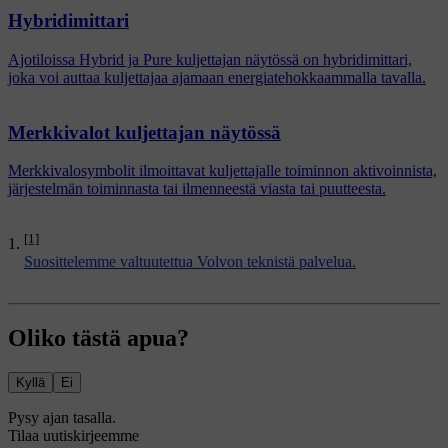
Hybridimittari
Ajotiloissa Hybrid ja Pure kuljettajan näytössä on hybridimittari,
joka voi auttaa kuljettajaa ajamaan energiatehokkaammalla tavalla.
Merkkivalot kuljettajan näytössä
Merkkivalosymbolit ilmoittavat kuljettajalle toiminnon aktivoinnista,
järjestelmän toiminnasta tai ilmenneestä viasta tai puutteesta.
[1]
Suosittelemme valtuutettua Volvon teknistä palvelua.
Oliko tästä apua?
Kyllä
Ei