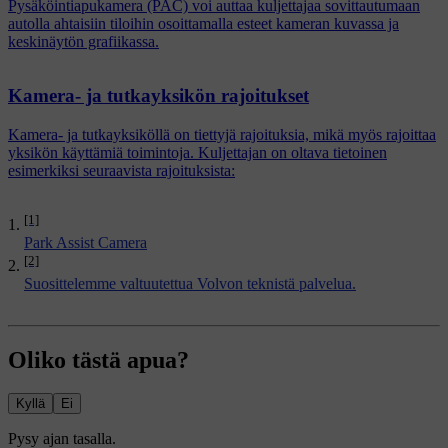
Pysäköintiapukamera (PAC) voi auttaa kuljettajaa sovittautumaan
autolla ahtaisiin tiloihin osoittamalla esteet kameran kuvassa ja
keskinäytön grafiikassa.
Kamera- ja tutkayksikön rajoitukset
Kamera- ja tutkayksiköllä on tiettyjä rajoituksia, mikä myös rajoittaa
yksikön käyttämiä toimintoja. Kuljettajan on oltava tietoinen
esimerkiksi seuraavista rajoituksista:
[1]
Park Assist Camera
[2]
Suosittelemme valtuutettua Volvon teknistä palvelua.
Oliko tästä apua?
Kyllä
Ei