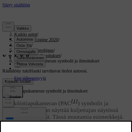
Tuki
/
Kaikki autot
/
V60 Twin Engine 2020
/
Ohjekirja
/
Näytöt ja puheohjaus
/
Symbolit ja ilmoitukset
/
Pysäköintiapukameran symbolit ja ilmoitukset
Räätälöity tuki
Hanki tarvittavat tiedot autoosi.
Kirjaudu sisään
Pysäköintiapukameran symbolit ja ilmoitukset
[1]
Pysäköintiapukameran (PAC
) symbolit ja
ilmoitukset voidaan näyttää kuljettajan näytössä
ja/tai keskinäytössä. Tässä muutamia esimerkkejä.
Päivitetty 19.03.2020