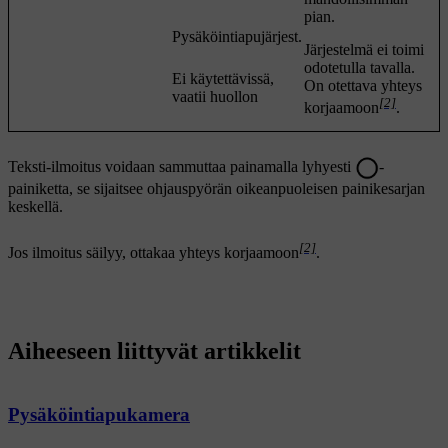
pian.
Pysäköintiapujärjest.
Järjestelmä ei toimi
odotetulla tavalla.
Ei käytettävissä,
On otettava yhteys
vaatii huollon
[2]
korjaamoon
.
Teksti-ilmoitus voidaan sammuttaa painamalla lyhyesti
-
painiketta, se sijaitsee ohjauspyörän oikeanpuoleisen painikesarjan
keskellä.
[2]
Jos ilmoitus säilyy, ottakaa yhteys korjaamoon
.
Aiheeseen liittyvät artikkelit
Pysäköintiapukamera