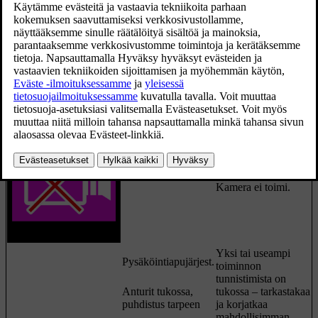
Symboli
Ilmoitus
Sisältö
Pysäköintiavun
takatunnistimet ovat
poissa toiminnasta
,
joten varoitusääniä
esteistä/esineistä ei
anneta eikä ajolinjoja
näytetä.
Kamera ei toimi.
Yksi tai useampi
Pysäköintiapujärjest.
toiminnon
tunnistimista on
Anturit tukossa,
tukossa – tarkastakaa
puhdistus tarpeen
ja korjatkaa
mahdollisimman