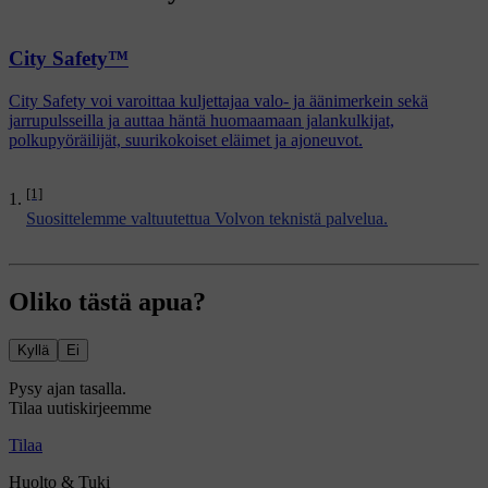
City Safety™
City Safety voi varoittaa kuljettajaa valo- ja äänimerkein sekä
jarrupulsseilla ja auttaa häntä huomaamaan jalankulkijat,
polkupyöräilijät, suurikokoiset eläimet ja ajoneuvot.
[1]
Suosittelemme valtuutettua Volvon teknistä palvelua.
Oliko tästä apua?
Kyllä
Ei