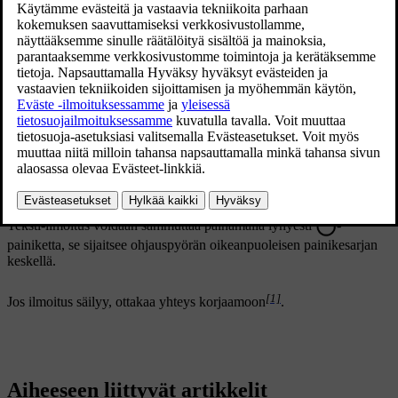
City Safety
Kun City Safety jarruttaa tai on tehnyt
automaattisen jarrutuksen, yksi tai useampi
Takatörmäysvaroitus
kuljettajan näytön symboleista syttyy ja
samalla näkyy teksti-ilmoitus.
City Safety
Järjestelmä ei toimi odotetulla tavalla. On
Rajoitettu
[1]
toiminnallisuus
otettava yhteys korjaamoon
.
Vaatii huollon
Teksti-ilmoitus voidaan sammuttaa painamalla lyhyesti
-
painiketta, se sijaitsee ohjauspyörän oikeanpuoleisen painikesarjan
keskellä.
[1]
Jos ilmoitus säilyy, ottakaa yhteys korjaamoon
.
Aiheeseen liittyvät artikkelit