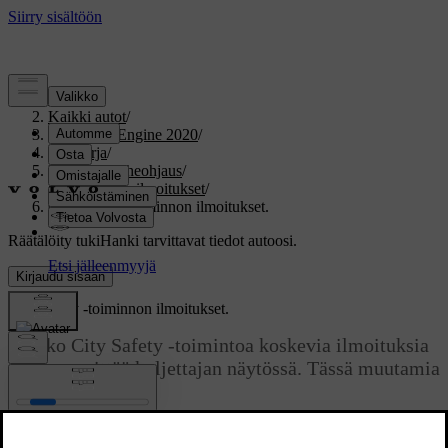
Tuki
/
Kaikki autot
/
V60 Twin Engine 2020
/
Ohjekirja
/
Näytöt ja puheohjaus
/
Symbolit ja ilmoitukset
/
City Safety -toiminnon ilmoitukset.
Räätälöity tuki
Hanki tarvittavat tiedot autoosi.
Kirjaudu sisään
City Safety -toiminnon ilmoitukset.
Joukko City Safety -toimintoa koskevia ilmoituksia
voidaan esittää kuljettajan näytössä. Tässä muutamia
esimerkkejä.
Päivitetty 19.03.2020
Ilmoitus
Sisältö