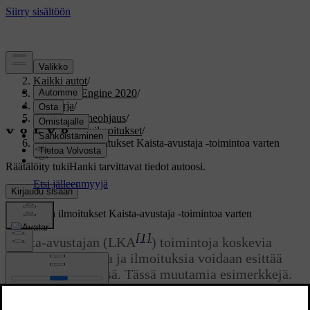
Tuki
/
Kaikki autot
/
V60 Twin Engine 2020
/
Ohjekirja
/
Näytöt ja puheohjaus
/
Symbolit ja ilmoitukset
/
Symbolit ja ilmoitukset Kaista-avustaja -toimintoa varten
Räätälöity tuki
Hanki tarvittavat tiedot autoosi.
Kirjaudu sisään
Symbolit ja ilmoitukset Kaista-avustaja -toimintoa varten
[1]
Kaista-avustajan (LKA
) toimintoja koskevia
erilaisia symboleja ja ilmoituksia voidaan esittää
kuljettajan näytössä. Tässä muutamia esimerkkejä.
Päivitetty 19.03.2020