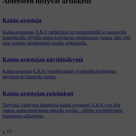
Aiheeseen liittyvät artikkelit
Kaista-avustaja
Kaista-avustajan (LKA) tehtävänä on moottoriteillä ja vastaavilla
suurehkoilla väylillä auttaa kuljettajaa rajoittamaan vaaraa siitä, että
auto poistuu tahattomasti omalta ajokaistalta.
Kaista-avustajan näyttönäkymä
Kaista-avustaja (LKA) visualisoidaan symbolilla kuljettajan
näytössä eri tilanteita varten.
Kaista-avustajan rajoitukset
Tietyissä vaativissa tilanteissa kaista-avustajan (LKA) voi olla
vaikea auttaa kuljettajaa oikealla tavalla – tällöin suosittelemme
toiminnon sulkemista.
[1]