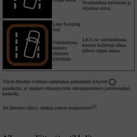
Noudattakaa kehotusta ja
ohjatkaa autoa.
Lane Keeping
Aid
LKA on valmiustilassa,
Valmiudessa,
kunnes kuljettaja alkaa
kunnes
jälleen ohjata autoa.
ohjausta
käytetään
Teksti-ilmoitus voidaan sammuttaa painamalla lyhyesti
-
painiketta, se sijaitsee ohjauspyörän oikeanpuoleisen painikesarjan
keskellä.
[2]
Jos ilmoitus säilyy, ottakaa yhteys korjaamoon
.