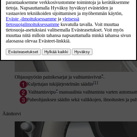
*
Ohjauspyörän painikesarjat ja vaihtamisvivut
.
[1]
Kuljettajan tukijärjestelmän säädin
*
Vaihtamisvipu
manuaalista vaihtamista varten automaatt
Puheohjauksen säädin sekä valikkojen, ilmoitusten ja puh
Äänitorvi