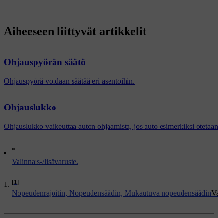
Aiheeseen liittyvät artikkelit
Ohjauspyörän säätö
Ohjauspyörä voidaan säätää eri asentoihin.
Ohjauslukko
Ohjauslukko vaikeuttaa auton ohjaamista, jos auto esimerkiksi otetaa
*
Valinnais-/lisävaruste.
[1]
Nopeudenrajoitin, Nopeudensäädin, Mukautuva nopeudensäädin
Va