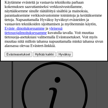
Päivitetty 19.03.2020
Toiminto, joka on pois toiminnasta, kun auto toimitetaan tehtaalta,
voidaan aktivoida tai deaktivoida keskinäytössä.
Painakaa
Asetukset
keskinäytön päänäkymässä.
Painakaa painiketta
My Car
→
Lukitus
.
Valitkaa
Aurinkokaihtimen autom. sulkeminen
aktivoimiseksi/deaktivoimiseksi.