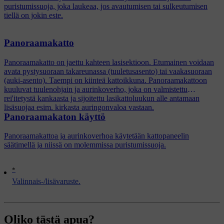
puristumissuoja, joka laukeaa, jos avautumisen tai sulkeutumisen
tiellä on jokin este.
Panoraamakatto
Panoraamakatto on jaettu kahteen lasisektioon. Etumainen voidaan
avata pystysuoraan takareunassa (tuuletusasento) tai vaakasuoraan
(auki-asento). Taempi on kiinteä kattoikkuna. Panoraamakattoon
kuuluvat tuulenohjain ja aurinkoverho, joka on valmistettu
rei'itetystä kankaasta ja sijoitettu lasikattoluukun alle antamaan
lisäsuojaa esim. kirkasta auringonvaloa vastaan.
Panoraamakaton käyttö
Panoraamakattoa ja aurinkoverhoa käytetään kattopaneelin
säätimellä ja niissä on molemmissa puristumissuoja.
*
Valinnais-/lisävaruste.
Oliko tästä apua?