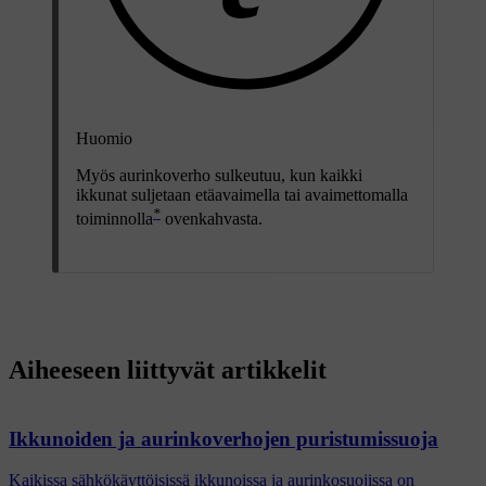
Huomio
Myös aurinkoverho sulkeutuu, kun kaikki
ikkunat suljetaan etäavaimella tai avaimettomalla
*
toiminnolla
ovenkahvasta.
Aiheeseen liittyvät artikkelit
Ikkunoiden ja aurinkoverhojen puristumissuoja
Kaikissa sähkökäyttöisissä ikkunoissa ja aurinkosuojissa on