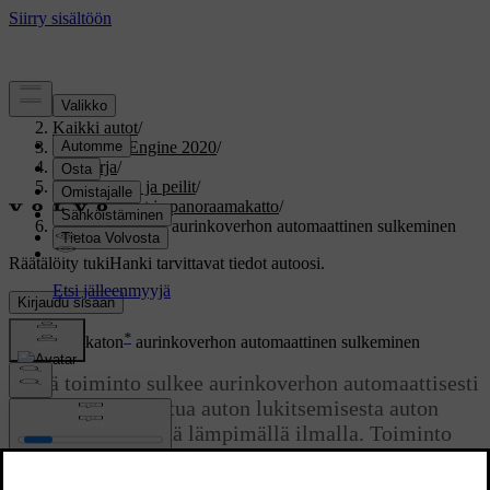
Tuki
/
Kaikki autot
/
V60 Twin Engine 2020
/
Ohjekirja
/
Ikkunat, lasit ja peilit
/
Sivuikkunat ja panoraamakatto
/
Panoraamakaton aurinkoverhon automaattinen sulkeminen
Räätälöity tuki
Hanki tarvittavat tiedot autoosi.
Kirjaudu sisään
*
Panoraamakaton
aurinkoverhon automaattinen sulkeminen
Tämä toiminto sulkee aurinkoverhon automaattisesti
15 minuutin
kuluttua auton lukitsemisesta auton
ollessa pysäköitynä lämpimällä ilmalla. Toiminto
laskee matkustamon lämpötilaa ja suojaa auton
verhoilua haalistumiselta.