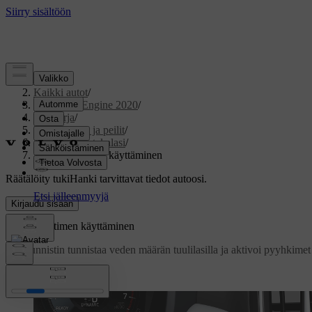
Tuki
/
Kaikki autot
/
V60 Twin Engine 2020
/
Ohjekirja
/
Ikkunat, lasit ja peilit
/
Tuulilasi ja takalasi
/
Sadetunnistimen käyttäminen
Räätälöity tuki
Hanki tarvittavat tiedot autoosi.
Kirjaudu sisään
Sadetunnistimen käyttäminen
Sadetunnistin tunnistaa veden määrän tuulilasilla ja aktivoi pyyhkime
Päivitetty 19.03.2020