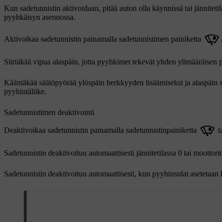
Kun sadetunnistin aktivoidaan, pitää auton olla käynnissä tai jänniteti
pyyhkäisyn asennossa.
Aktivoikaa sadetunnistin painamalla sadetunnistimen painiketta
Siirtäkää vipua alaspäin, jotta pyyhkimet tekevät yhden ylimääräisen
Kääntäkää säätöpyörää ylöspäin herkkyyden lisäämiseksi ja alaspäin 
pyyhintäliike.
Sadetunnistimen deaktivointi
Deaktivoikaa sadetunnistin painamalla sadetunnistinpainiketta
ta
Sadetunnistin deaktivoituu automaattisesti jännitetilassa
0
tai moottori
Sadetunnistin deaktivoituu automaattisesti, kun pyyhinsulat asetetaan