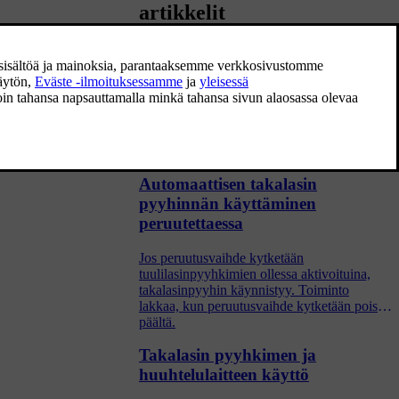
artikkelit
Pyyhinsulat ja huuhteluneste
Pyyhkimien ja huuhtelunesteen tarkoitus on
parantaa näkyvyyttä sekä valonheitinten
valokuviota.
Automaattisen takalasin
pyyhinnän käyttäminen
peruutettaessa
Jos peruutusvaihde kytketään
tuulilasinpyyhkimien ollessa aktivoituina,
takalasinpyyhin käynnistyy. Toiminto
lakkaa, kun peruutusvaihde kytketään pois
päältä.
Takalasin pyyhkimen ja
huuhtelulaitteen käyttö