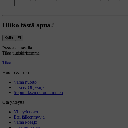
Oliko tästä apua?
Kyllä
Ei