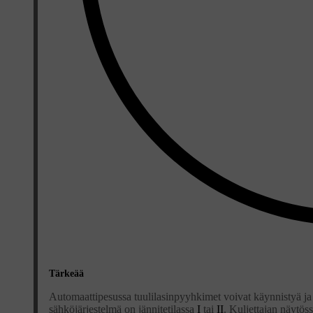
Tärkeää
Automaattipesussa tuulilasinpyyhkimet voivat käynnistyä ja 
sähköjärjestelmä on jännitetilassa
I
tai
II
. Kuljettajan näytö