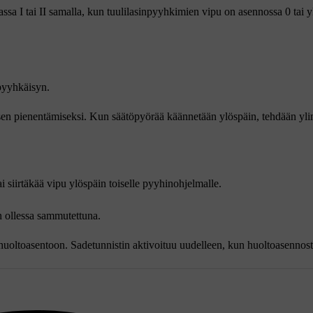
lassa
I
tai
II
samalla, kun tuulilasinpyyhkimien vipu on asennossa
0
tai y
.
 pyyhkäisyn.
sen pienentämiseksi. Kun säätöpyörää käännetään ylöspäin, tehdään yl
i siirtäkää vipu ylöspäin toiselle pyyhinohjelmalle.
n ollessa sammutettuna.
 huoltoasentoon. Sadetunnistin aktivoituu uudelleen, kun huoltoasennost