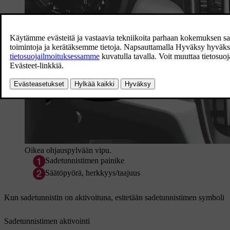
Oikea ohjauspylvään vipu.
Sadetunnistimen painike
Säätöpyörä, herkkyys/taajuus
Kun sadetunnistin on aktivoituna, esitetään sadetunnistimen symboli
Sadetunnistimen aktivointi