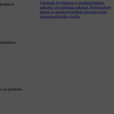
Takalasin pyyhkimen ja huuhtelulaitteen
ksittäisen
tarkoitus on puhdistaa takalasi. Puhdistuksen
aloitus ja asetukset tehdään ohjauspylvään
oikeanpuoleisella vivulla.
imääräinen
a on poistuttu.