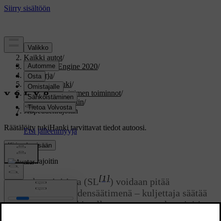
Tuki
/
Kaikki autot
/
V60 Twin Engine 2020
/
Ohjekirja
/
Kuljettajan tuki
/
Nopeudenrajoittimen toiminnot
/
Nopeudenrajoitin
/
Nopeudenrajoitin
Räätälöity tuki
Hanki tarvittavat tiedot autoosi.
Kirjaudu sisään
Nopeudenrajoitin
[1]
Nopeudenrajoitinta (SL
) voidaan pitää
käänteisenä nopeudensäätimenä – kuljettaja säätää
nopeutta kaasupolkimella, mutta nopeudenrajoitin
estää ennalta valitun/asetetun enimmäisnopeuden