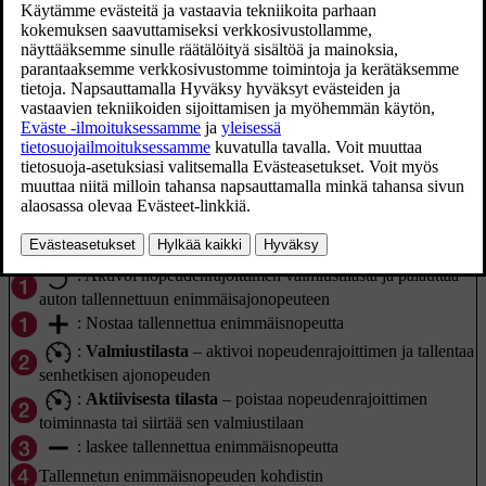
ylittämisen vahingossa.
Päivitetty 19.03.2020
Toiminnon painikkeet ja symbolit.
: Aktivoi nopeudenrajoittimen valmiustilasta ja palauttaa
auton tallennettuun enimmäisajonopeuteen
: Nostaa tallennettua enimmäisnopeutta
:
Valmiustilasta
– aktivoi nopeudenrajoittimen ja tallentaa
senhetkisen ajonopeuden
:
Aktiivisesta tilasta
– poistaa nopeudenrajoittimen
toiminnasta tai siirtää sen valmiustilaan
: laskee tallennettua enimmäisnopeutta
Tallennetun enimmäisnopeuden kohdistin