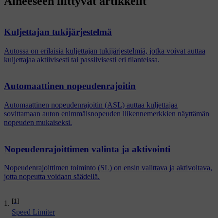
Aiheeseen liittyvät artikkelit
Kuljettajan tukijärjestelmä
Autossa on erilaisia kuljettajan tukijärjestelmiä, jotka voivat auttaa
kuljettajaa aktiivisesti tai passiivisesti eri tilanteissa.
Automaattinen nopeudenrajoitin
Automaattinen nopeudenrajoitin (ASL) auttaa kuljettajaa
sovittamaan auton enimmäisnopeuden liikennemerkkien näyttämän
nopeuden mukaiseksi.
Nopeudenrajoittimen valinta ja aktivointi
Nopeudenrajoittimen toiminto (SL) on ensin valittava ja aktivoitava,
jotta nopeutta voidaan säädellä.
[1]
Speed Limiter