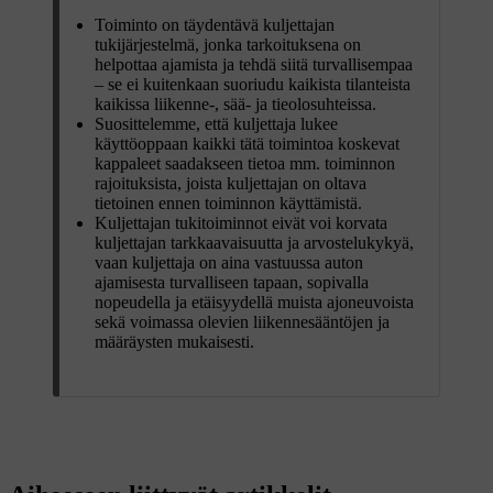
Toiminto on täydentävä kuljettajan
tukijärjestelmä, jonka tarkoituksena on
helpottaa ajamista ja tehdä siitä turvallisempaa
– se ei kuitenkaan suoriudu kaikista tilanteista
kaikissa liikenne-, sää- ja tieolosuhteissa.
Suosittelemme, että kuljettaja lukee
käyttöoppaan kaikki tätä toimintoa koskevat
kappaleet saadakseen tietoa mm. toiminnon
rajoituksista, joista kuljettajan on oltava
tietoinen ennen toiminnon käyttämistä.
Kuljettajan tukitoiminnot eivät voi korvata
kuljettajan tarkkaavaisuutta ja arvostelukykyä,
vaan kuljettaja on aina vastuussa auton
ajamisesta turvalliseen tapaan, sopivalla
nopeudella ja etäisyydellä muista ajoneuvoista
sekä voimassa olevien liikennesääntöjen ja
määräysten mukaisesti.