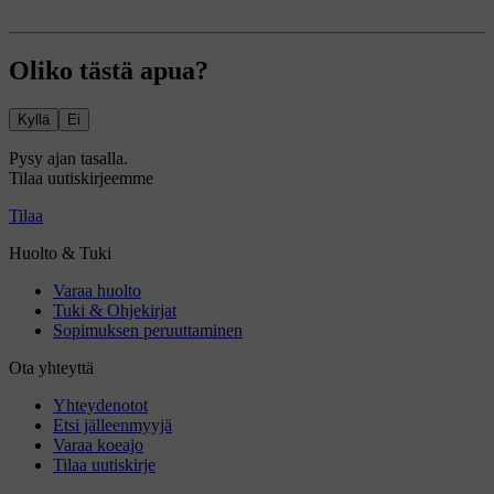
Oliko tästä apua?
Kyllä
Ei