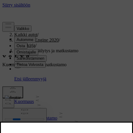
Tuki
/
Kaikki autot
/
V60 Twin Engine 2020
/
Ohjekirja
/
Kuormaus, säilytys ja matkustamo
Kuormaus, säilytys ja matkustamo
Kuormaus
Kuormatila
Säilytys ja matkustamo
Takaistuimen läpilastausluukku