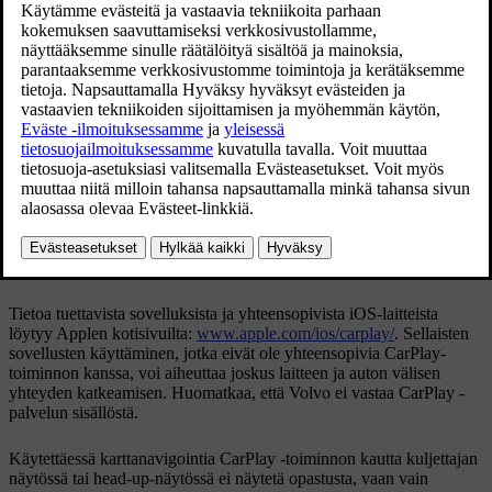
Päivitetty 19.03.2020
CarPlay toimii tiettyjen iOS-laitteiden kanssa. Jos autossa ei ole vielä
CarPlay
-tukea, se voidaan asentaa jälkikäteen. Ottakaa yhteyttä
Volvo-jälleenmyyjäänne
CarPlay
-toiminnon asentamista varten.
Tietoa tuettavista sovelluksista ja yhteensopivista iOS-laitteista
löytyy Applen kotisivuilta:
www.apple.com/ios/carplay/
. Sellaisten
sovellusten käyttäminen, jotka eivät ole yhteensopivia
CarPlay
-
toiminnon kanssa, voi aiheuttaa joskus laitteen ja auton välisen
yhteyden katkeamisen. Huomatkaa, että Volvo ei vastaa
CarPlay
-
palvelun sisällöstä.
Käytettäessä karttanavigointia
CarPlay
-toiminnon kautta kuljettajan
näytössä tai head-up-näytössä ei näytetä opastusta, vaan vain