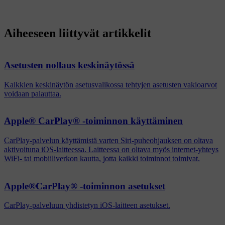
Aiheeseen liittyvät artikkelit
Asetusten nollaus keskinäytössä
Kaikkien keskinäytön asetusvalikossa tehtyjen asetusten vakioarvot
voidaan palauttaa.
Apple® CarPlay® -toiminnon käyttäminen
CarPlay-palvelun käyttämistä varten Siri-puheohjauksen on oltava
aktivoituna iOS-laitteessa. Laitteessa on oltava myös internet-yhteys
WiFi- tai mobiiliverkon kautta, jotta kaikki toiminnot toimivat.
Apple®CarPlay® -toiminnon asetukset
CarPlay-palveluun yhdistetyn iOS-laitteen asetukset.