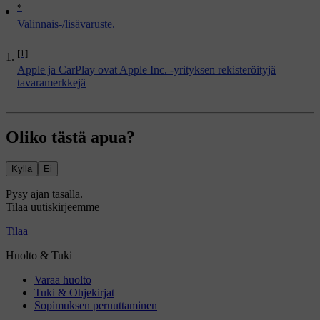
*
Valinnais-/lisävaruste.
[1]
Apple ja CarPlay ovat Apple Inc. -yrityksen rekisteröityjä
tavaramerkkejä
Oliko tästä apua?
Kyllä
Ei