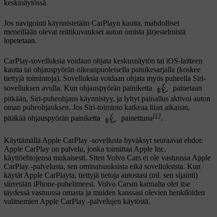
keskinäytössä.
Jos navigointi käynnistetään CarPlayn kautta, mahdolliset
meneillään olevat reittikuvaukset auton omista järjestelmistä
lopetetaan.
CarPlay
-sovelluksia voidaan ohjata keskusnäytön tai iOS-laitteen
kautta tai ohjauspyörän oikeanpuoleisella painikesarjalla (koskee
tiettyjä toimintoja). Sovelluksia voidaan ohjata myös puheella Siri-
sovelluksen avulla. Kun ohjauspyörän painiketta
painetaan
pitkään, Siri-puheohjaus käynnistyy, ja lyhyt painallus aktivoi auton
oman puheohjauksen. Jos Siri-toiminto katkeaa liian aikaisin,
[1]
pitäkää ohjauspyörän painiketta
painettuna
.
Käyttämällä Apple CarPlay -sovellusta hyväksyt seuraavat ehdot:
Apple CarPlay on palvelu, jonka toimittaa Apple Inc.
käyttöehtojensa mukaisesti. Siten Volvo Cars ei ole vastuussa Apple
CarPlay -palvelusta, sen ominaisuuksista eikä sovelluksista. Kun
käytät Apple CarPlayta, tiettyjä tietoja autostasi (ml. sen sijainti)
siirretään iPhone-puhelimeesi. Volvo Carsin kannalta olet itse
täydessä vastuussa omasta ja muiden kanssasi olevien henkilöiden
valitsemien Apple CarPlay -palvelujen käytöstä.