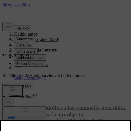
Tuki
/
Kaikki autot
/
V60 Twin Engine 2020
/
Ohjekirja
/
Ääni, media ja Internet
/
Puhelin
/
Apple CarPlay
/
Apple® CarPlay®
Räätälöity tuki
Hanki tarvittavat tiedot autoosi.
Kirjaudu sisään
®
®
*
Apple
CarPlay
CarPlay antaa mahdollisuuden kuunnella musiikkia,
soittaa puheluja, saada ajo-ohjeita,
lähettää/vastaanottaa viestejä ja käyttää Siri-
palvelua keskittyen samalla ajamiseen.