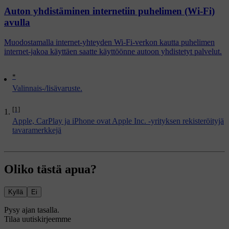
Auton yhdistäminen internetiin puhelimen (Wi-Fi)
avulla
Muodostamalla internet-yhteyden Wi-Fi-verkon kautta puhelimen
internet-jakoa käyttäen saatte käyttöönne autoon yhdistetyt palvelut.
*
Valinnais-/lisävaruste.
[1]
Apple, CarPlay ja iPhone ovat Apple Inc. -yrityksen rekisteröityjä
tavaramerkkejä
Oliko tästä apua?
Kyllä
Ei