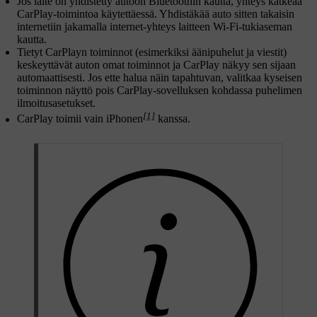
Jos laite on yhdistetty autoon Bluetoothin kautta, yhteys katkeaa
CarPlay-toimintoa käytettäessä. Yhdistäkää auto sitten takaisin
internetiin jakamalla internet-yhteys laitteen Wi-Fi-tukiaseman
kautta.
Tietyt CarPlayn toiminnot (esimerkiksi äänipuhelut ja viestit)
keskeyttävät auton omat toiminnot ja CarPlay näkyy sen sijaan
automaattisesti. Jos ette halua näin tapahtuvan, valitkaa kyseisen
toiminnon näyttö pois CarPlay-sovelluksen kohdassa puhelimen
ilmoitusasetukset.
[1]
CarPlay toimii vain iPhonen
kanssa.