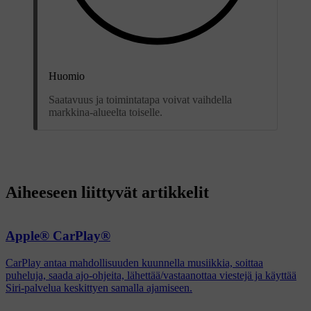
Huomio
Saatavuus ja toimintatapa voivat vaihdella
markkina-alueelta toiselle.
Aiheeseen liittyvät artikkelit
Apple® CarPlay®
CarPlay antaa mahdollisuuden kuunnella musiikkia, soittaa
puheluja, saada ajo-ohjeita, lähettää/vastaanottaa viestejä ja käyttää
Siri-palvelua keskittyen samalla ajamiseen.