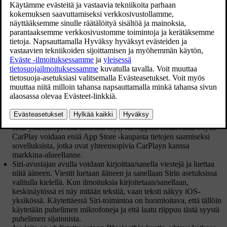
Päivittäkää iOS-laitteenne uusimmalla iOS-
käyttöjärjestelmäversiolla ja varmistakaa, että sovellukset on
päivitetty.
Jos CarPlay-sovelluksen kanssa on ongelmia, irrottakaa iOS-laite
USB-liitännästä ja kytkekää se takaisin. Kokeilkaa muussa
tapauksessa sulkea laitteessa se sovellus, joka ei toimi, ja
käynnistäkää sovellus sitten uudelleen, tai kokeilkaa sammuttaa
kaikki sovellukset ja käynnistää laite uudelleen.
Jos sovellukset eivät näy, kun CarPlay käynnistyy (musta näyttö),
kokeilkaa pienentämällä ja suurentamalla CarPlay-osanäkymää.
Sellaisten sovellusten käyttäminen, jotka eivät ole yhteensopivia
CarPlay-toiminnon kanssa, voi aiheuttaa joskus iOS-laitteen ja
auton välisen yhteyden katkeamisen. Tiedot tuetuista sovelluksista
sekä yhteensopivista laitteista löytyvät Applen kotisivulta. Myös
CarPlay voidaan etsiä App Store -kaupasta tietojen saamiseksi
sovelluksista, jotka ovat yhteensopivia CarPlayn kanssa
markkina-alueellanne.
Siri-avustajan avulla voidaan kirjoittaa/sanella viestejä ja luettaa
niitä ääneen. Viestit luetaan ääneen ja sanellaan Sirin asetuksissa
valitulla kielellä. Kun ilmoituksia kirjoitetaan/sanellaan,
keskinäytössä ei näy mitään tekstiä, vaan teksti näkyy iOS-
yksikössä. Käytettäessä Siri-toimintoa on huomioitava, että tällöin
käytetään puhelimen mikrofoneja ja että laatu riippuu tästä syystä
puhelimen sijainnista.