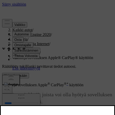
Tuki
/
Kaikki autot
/
V60 Twin Engine 2020
/
Ohjekirja
/
Ääni, media ja Internet
/
Puhelin
/
Apple CarPlay
/
Vinkkejä sovelluksen Apple® CarPlay® käyttöön
Räätälöity tuki
Hanki tarvittavat tiedot autoosi.
Kirjaudu sisään
®
®
*
Vinkkejä sovelluksen Apple
CarPlay
käyttöön
Tässä on vinkkejä, joista voi olla hyötyä sovelluksen
®
CarPlay
käytössä.
Päivitetty 19.03.2020