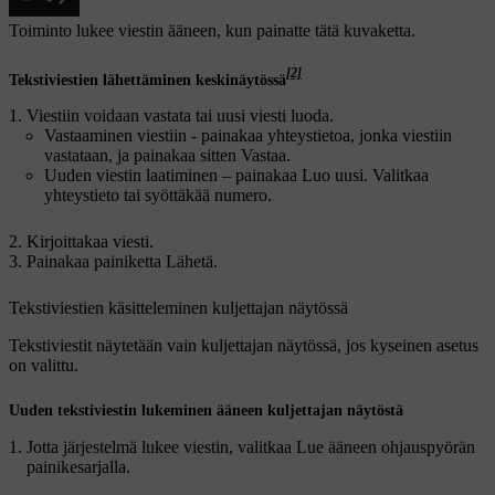
Toiminto lukee viestin ääneen, kun painatte tätä kuvaketta.
[2]
Tekstiviestien lähettäminen keskinäytössä
Viestiin voidaan vastata tai uusi viesti luoda.
Vastaaminen viestiin - painakaa yhteystietoa, jonka viestiin
vastataan, ja painakaa sitten
Vastaa
.
Uuden viestin laatiminen – painakaa
Luo uusi
. Valitkaa
yhteystieto tai syöttäkää numero.
Kirjoittakaa viesti.
Painakaa painiketta
Lähetä
.
Tekstiviestien käsitteleminen kuljettajan näytössä
Tekstiviestit näytetään vain kuljettajan näytössä, jos kyseinen asetus
on valittu.
Uuden tekstiviestin lukeminen ääneen kuljettajan näytöstä
Jotta järjestelmä lukee viestin, valitkaa
Lue ääneen
ohjauspyörän
painikesarjalla.