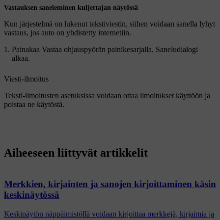
Vastauksen saneleminen kuljettajan näytössä
Kun järjestelmä on lukenut tekstiviestin, siihen voidaan sanella lyhyt
vastaus, jos auto on yhdistetty internetiin.
Painakaa
Vastaa
ohjauspyörän painikesarjalla. Saneludialogi
alkaa.
Viesti-ilmoitus
Teksti-ilmoitusten asetuksissa voidaan ottaa ilmoitukset käyttöön ja
poistaa ne käytöstä.
Aiheeseen liittyvät artikkelit
Merkkien, kirjainten ja sanojen kirjoittaminen käsin
keskinäytössä
Keskinäytön näppäimistöllä voidaan kirjoittaa merkkejä, kirjaimia ja