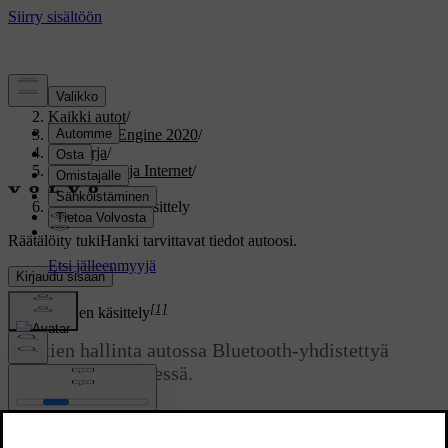
Tuki
/
Kaikki autot
/
V60 Twin Engine 2020
/
Ohjekirja
/
Ääni, media ja Internet
/
Puhelin
/
Tekstiviestien käsittely
Räätälöity tuki
Hanki tarvittavat tiedot autoosi.
Kirjaudu sisään
[1]
Tekstiviestien käsittely
Viestien hallinta autossa Bluetooth-yhdistettyä
puhelinta käytettäessä.
Päivitetty 19.03.2020
Joissakin puhelimissa on aktivoitava ilmoitustoiminto. Kaikki
puhelimet eivät ole täysin yhteensopivia eivätkä voi siksi näyttää