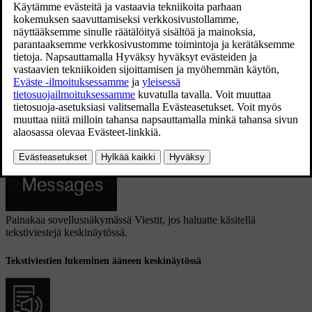
yhteystietoja ja ilmoituksia autossa.
Tekstiviestien käsittely keskinäytössä
Tekstiviestit näytetään vain keskinäytössä, jos kyseinen asetus on
valittu.
Painakaa sovellusnäkymässä
Viestit
, jos haluatte käsitellä
tekstiviestejä keskinäytössä.
Tekstiviestien lukeminen ääneen keskinäytössä