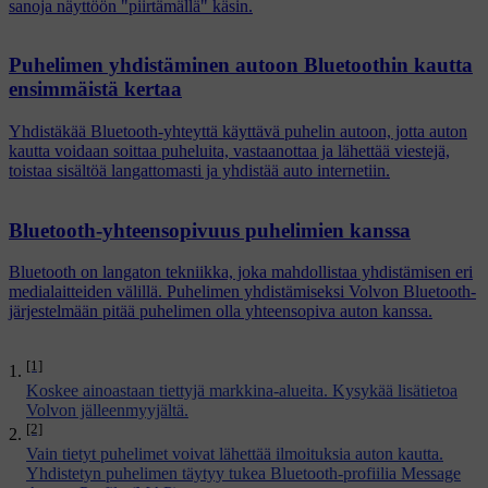
sanoja näyttöön "piirtämällä" käsin.
Puhelimen yhdistäminen autoon Bluetoothin kautta
ensimmäistä kertaa
Yhdistäkää Bluetooth-yhteyttä käyttävä puhelin autoon, jotta auton
kautta voidaan soittaa puheluita, vastaanottaa ja lähettää viestejä,
toistaa sisältöä langattomasti ja yhdistää auto internetiin.
Bluetooth-yhteensopivuus puhelimien kanssa
Bluetooth on langaton tekniikka, joka mahdollistaa yhdistämisen eri
medialaitteiden välillä. Puhelimen yhdistämiseksi Volvon Bluetooth-
järjestelmään pitää puhelimen olla yhteensopiva auton kanssa.
[1]
Koskee ainoastaan tiettyjä markkina-alueita. Kysykää lisätietoa
Volvon jälleenmyyjältä.
[2]
Vain tietyt puhelimet voivat lähettää ilmoituksia auton kautta.
Yhdistetyn puhelimen täytyy tukea Bluetooth-profiilia Message