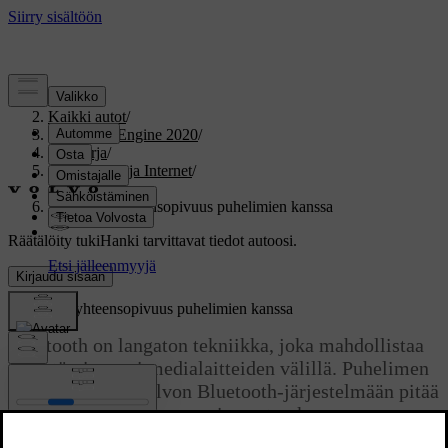
Tuki
/
Kaikki autot
/
V60 Twin Engine 2020
/
Ohjekirja
/
Ääni, media ja Internet
/
Puhelin
/
Bluetooth-yhteensopivuus puhelimien kanssa
Räätälöity tuki
Hanki tarvittavat tiedot autoosi.
Kirjaudu sisään
Bluetooth-yhteensopivuus puhelimien kanssa
Bluetooth on langaton tekniikka, joka mahdollistaa
yhdistämisen eri medialaitteiden välillä. Puhelimen
yhdistämiseksi Volvon Bluetooth-järjestelmään pitää
puhelimen olla yhteensopiva auton kanssa.