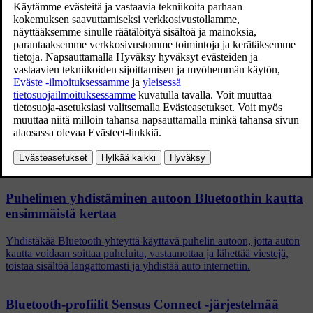
Päivitetty 19.03.2020
Yhteensopivat puhelimet ja toiminnot
Kaikki puhelimet eivät ole yhteensopivia Volvon Bluetooth-
järjestelmän kanssa. Puhelimissa, jotka voidaan yhdistää Volvon
Bluetooth-järjestelmään, voi myös olla erilaisia toimintoja, ja kaikki
järjestelmän toiminnot eivät ole käytettävissä kaikissa puhelimissa.
Aiheeseen liittyvät artikkelit
Puhelimen yhdistäminen autoon Bluetoothin kautta
ensimmäistä kertaa
Yhdistäkää Bluetooth-yhteyttä käyttävä puhelin autoon, jotta auton
kautta voidaan soittaa puheluita, vastaanottaa ja lähettää viestejä,
toistaa sisältöä langattomasti ja yhdistää auto internetiin.
Bluetooth-profiilit Sensus Connect -järjestelmää