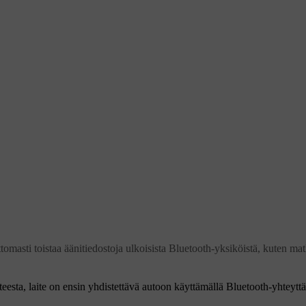
omasti toistaa äänitiedostoja ulkoisista Bluetooth-yksiköistä, kuten matk
itteesta, laite on ensin yhdistettävä autoon käyttämällä Bluetooth-yhteyttä