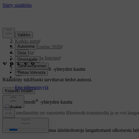
Tuki
/
Kaikki autot
/
V60 Twin Engine 2020
/
Ohjekirja
/
Ääni, media ja Internet
/
Mediasoitin
/
Media Bluetooth® -yhteyden kautta
Räätälöity tuki
Hanki tarvittavat tiedot autoosi.
Kirjaudu sisään
®
Media Bluetooth
-yhteyden kautta
Auton mediasoitin on varustettu Bluetooth-toiminnolla ja se voi langatt
Päivitetty 29.10.2020
Jotta mediasoitin voi toistaa äänitiedostoja langattomasti ulkoisesta la