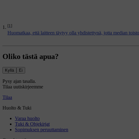
[1]
Huomatkaa, että laitteen täytyy olla yhdistettynä, jotta median tois
Oliko tästä apua?
Kyllä
Ei