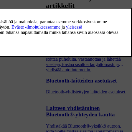
artikkelit
Puhelimen yhdistäminen autoon
Bluetoothin kautta ensimmäistä
kertaa
Yhdistäkää Bluetooth-yhteyttä käyttävä
puhelin autoon, jotta auton kautta voidaan
soittaa puheluita, vastaanottaa ja lähettää
viestejä, toistaa sisältöä langattomasti ja
yhdistää auto internetiin.
Bluetooth-laitteiden asetukset
Bluetooth-yhdistettyjen laitteiden asetukset.
Laitteen yhdistäminen
Bluetooth®-yhteyden kautta
Yhdistäkää Bluetooth®-yksikkö autoon,
jotta voitte toistaa sisältöä langattomasti ja