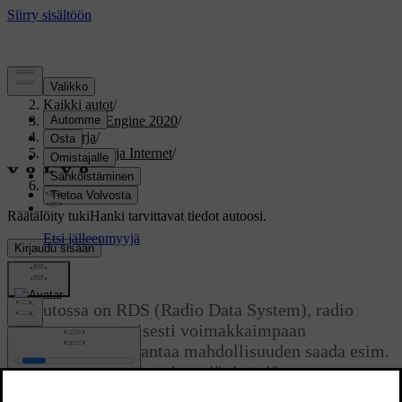
Tuki
/
Kaikki autot
/
V60 Twin Engine 2020
/
Ohjekirja
/
Ääni, media ja Internet
/
Radio
/
RDS-radio
Räätälöity tuki
Hanki tarvittavat tiedot autoosi.
Kirjaudu sisään
RDS-radio
Jos autossa on RDS (Radio Data System), radio
vaihtaa automaattisesti voimakkaimpaan
lähettimeen. RDS antaa mahdollisuuden saada esim.
liikenneinformaatiota ja etsiä tiettyjä
ohjelmatyyppejä.