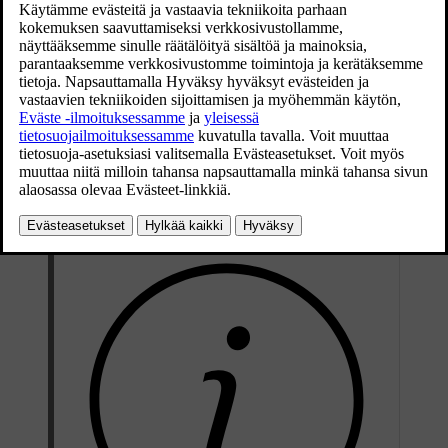
Päivitetty 19.03.2020
RDS yhdistää verkon FM-lähettimet. Sellaisen verkon FM-lähetin
lähettää informaatiota, joka antaa RDS-radiolle mm. seuraavat
toiminnot:
Automaattinen vaihto voimakkaampaan lähettimeen, jos
vastaanotto alueella on huono.
Ohjelmaversion haku, esim. ohjelmatyypit tai liikenneinformaatio.
Kuunneltavaa radio-ohjelmaa koskevien tekstitiedotusten
vastaanotto.