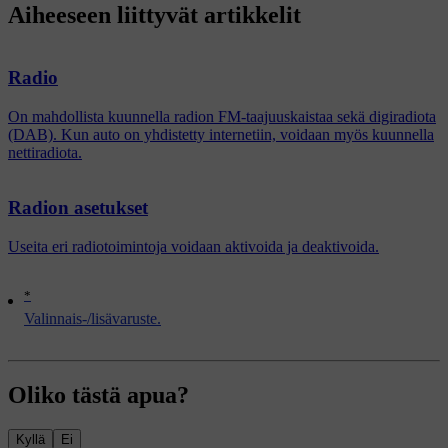
Aiheeseen liittyvät artikkelit
Radio
On mahdollista kuunnella radion FM-taajuuskaistaa sekä digiradiota
(DAB). Kun auto on yhdistetty internetiin, voidaan myös kuunnella
nettiradiota.
Radion asetukset
Useita eri radiotoimintoja voidaan aktivoida ja deaktivoida.
*
Valinnais-/lisävaruste.
Oliko tästä apua?
Kyllä
Ei