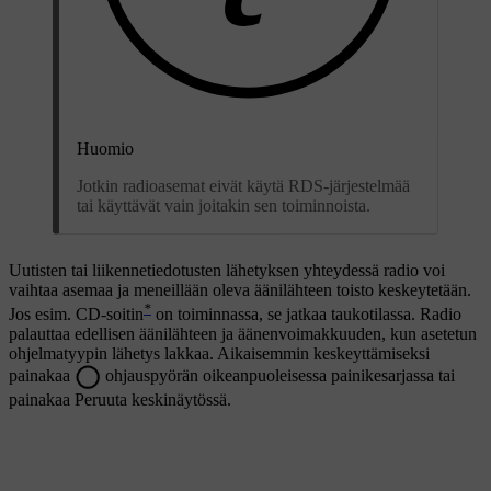
Huomio
Jotkin radioasemat eivät käytä RDS-järjestelmää
tai käyttävät vain joitakin sen toiminnoista.
Uutisten tai liikennetiedotusten lähetyksen yhteydessä radio voi
vaihtaa asemaa ja meneillään oleva äänilähteen toisto keskeytetään.
*
Jos esim. CD-soitin
on toiminnassa, se jatkaa taukotilassa. Radio
palauttaa edellisen äänilähteen ja äänenvoimakkuuden, kun asetetun
ohjelmatyypin lähetys lakkaa. Aikaisemmin keskeyttämiseksi
painakaa
ohjauspyörän oikeanpuoleisessa painikesarjassa tai
painakaa
Peruuta
keskinäytössä.