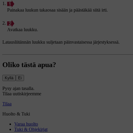
Painakaa luukun takaosaa sisään ja päästäkää siitä irti.
Avatkaa luukku.
Latausliitännän luukku suljetaan päinvastaisessa järjestyksessä.
Oliko tästä apua?
Kyllä
Ei