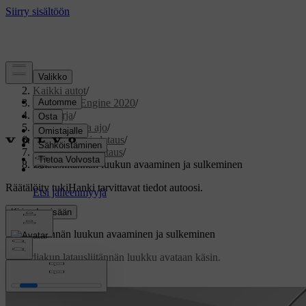
Tuki
/
Kaikki autot
/
V60 Twin Engine 2020
/
Ohjekirja
/
Käynnistys ja ajo
/
Sähkökäyttö ja lataus
/
Hybridiakun lataus
/
Latausliitännän luukun avaaminen ja sulkeminen
Räätälöity tuki
Hanki tarvittavat tiedot autoosi.
Kirjaudu sisään
Latausliitännän luukun avaaminen ja sulkeminen
Hybridiakun latausliitännän luukku avataan käsin.
Päivitetty 19.03.2020