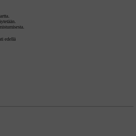
rtta.
ytetään.
mistumisesta.
ti edellä