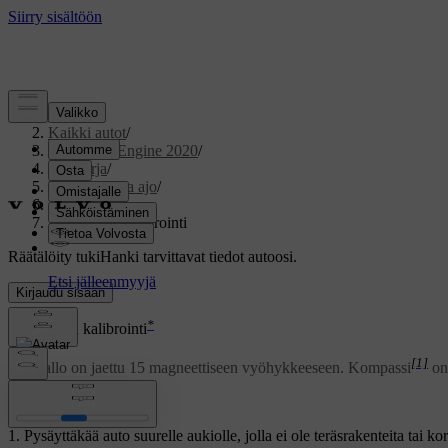
Tuki
/
Kaikki autot
/
V60 Twin Engine 2020
/
Ohjekirja
/
Käynnistys ja ajo
/
Kompassi
/
Kompassin kalibrointi
Räätälöity tuki
Hanki tarvittavat tiedot autoosi.
Kirjaudu sisään
*
Kompassin kalibrointi
[1]
Maapallo on jaettu 15 magneettiseen vyöhykkeeseen. Kompassi
on 
Päivitetty 19.03.2020
Pysäyttäkää auto suurelle aukiolle, jolla ei ole teräsrakenteita tai ko