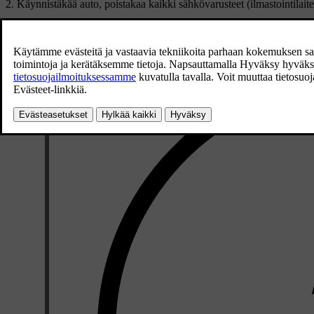
Käynnistäkää auto, poistakaa kaikki sähkövarusteet (ilmastointilaite,