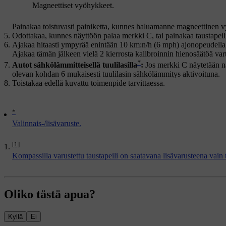
Magneettiset vyöhykkeet.
Painakaa toistuvasti painiketta, kunnes haluamanne magneettinen 
Odottakaa, kunnes näyttöön palaa merkki
C
, tai painakaa taustapei
Ajakaa hitaasti ympyrää enintään
10 km:n/h (6 mph)
ajonopeudella,
Ajakaa tämän jälkeen vielä
2 kierrosta
kalibroinnin hienosäätöä var
*
Autot sähkölämmitteisellä tuulilasilla
:
Jos merkki
C
näytetään nä
olevan kohdan 6 mukaisesti tuulilasin sähkölämmitys aktivoituna.
Toistakaa edellä kuvattu toimenpide tarvittaessa.
*
Valinnais-/lisävaruste.
[1]
Kompassilla varustettu taustapeili on saatavana lisävarusteena vain ti
Oliko tästä apua?
Kyllä
Ei