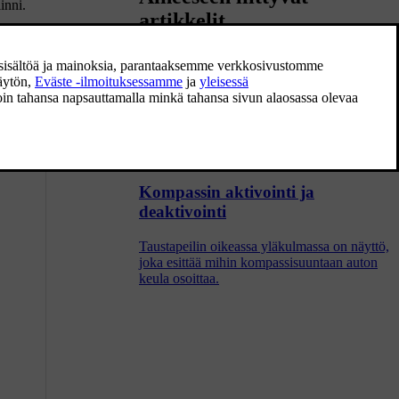
inni.
artikkelit
Kompassi
Taustapeilin oikeassa yläkulmassa on näyttö,
joka esittää mihin kompassisuuntaan auton
keula osoittaa.
Kompassin aktivointi ja
deaktivointi
Taustapeilin oikeassa yläkulmassa on näyttö,
joka esittää mihin kompassisuuntaan auton
keula osoittaa.