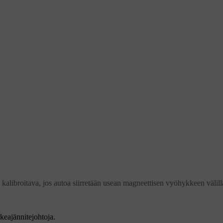
kalibroitava, jos autoa siirretään usean magneettisen vyöhykkeen välill
rkeajännitejohtoja.