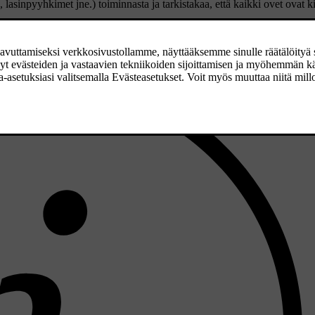
 lasinpyyhkimet jne.) toiminnasta ja tarkistakaa, että kaikki ovet ovat ki