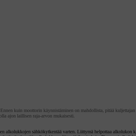
Ennen kuin moottorin käynnistäminen on mahdollista, pitää kuljettajan 
la ajon laillisen raja-arvon mukaisesti.
jien alkolukkojen sähkökytkentää varten. Liittymä helpottaa alkolukon k