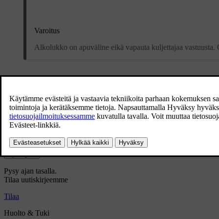
Varoitus
Alkolukko on apuväline eikä vapauta kuljettajaa vastuusta. On 
*
Valinnais-/lisävaruste.
Oliko tästä apua?
Kyllä
Ei