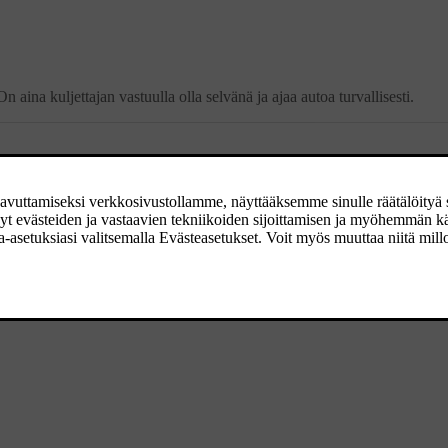
aina kuljettajan vastuulla olla selvänä ja ajaa autoa turvallisesti.