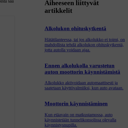
ista saa
Aiheeseen liittyvät
artikkelit
Alkolukon ohituskytkentä
Hätätilanteessa, tai jos alkolukko ei toimi, on
mahdollista tehdä alkolukon ohituskytkentä,
jotta autolla voidaan ajaa.
Ennen alkolukolla varustetun
auton moottorin käynnistämistä
Alkolukko aktivoidaan automaattisesti ja
saatetaan käyttövalmiiksi, kun auto avataan.
Moottorin käynnistäminen
Kun etäavain on matkustamossa, auto
käynnistetään tunnelikonsolissa olevalla
käynnistysnupilla.