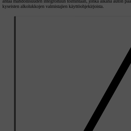
antaa mahdollisuuden integroituun toimintaan, jonka aikana auton päänä
kyseisten alkolukkojen valmistajien käyttöohjekirjoista.