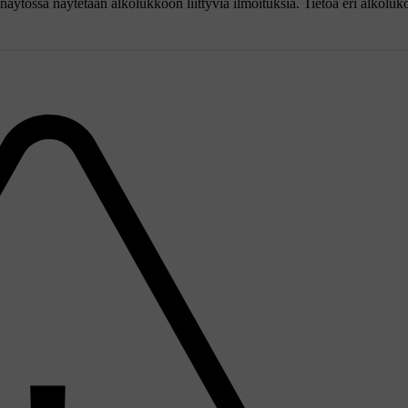
ytössä näytetään alkolukkoon liittyviä ilmoituksia. Tietoa eri alkoluko