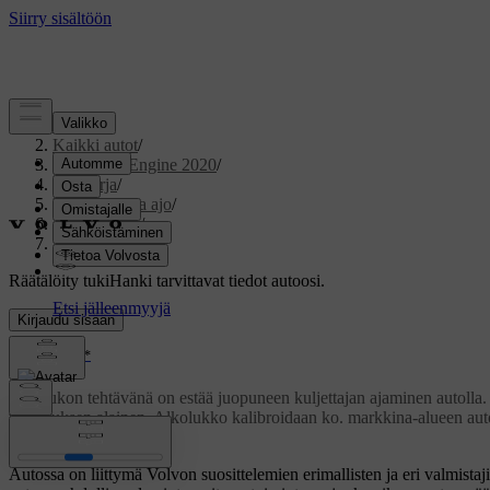
Tuki
/
Kaikki autot
/
V60 Twin Engine 2020
/
Ohjekirja
/
Käynnistys ja ajo
/
Alkolukko
/
Alkolukko
Räätälöity tuki
Hanki tarvittavat tiedot autoosi.
Kirjaudu sisään
*
Alkolukko
Alkolukon tehtävänä on estää juopuneen kuljettajan ajaminen autolla. 
vaikutuksen alainen. Alkolukko kalibroidaan ko. markkina-alueen autol
Päivitetty 19.03.2020
Autossa on liittymä Volvon suosittelemien erimallisten ja eri valmista