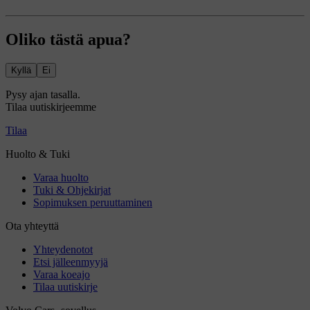
Oliko tästä apua?
Kyllä
Ei