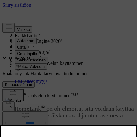
Tuki
/
Kaikki autot
/
V60 Twin Engine 2020
/
Ohjekirja
/
Käynnistys ja ajo
/
HomeLink
/
HomeLink® -palvelun käyttäminen
Räätälöity tuki
Hanki tarvittavat tiedot autoosi.
Kirjaudu sisään
®
*
[1]
HomeLink
-palvelun käyttäminen
®
Kun HomeLink
on ohjelmoitu, sitä voidaan käyttää
yksittäisten alkuperäiskauko-ohjainten asemesta.
Päivitetty 19.01.2022
Painakaa ohjelmoitua painiketta. Autotallin ovi, veräjä,