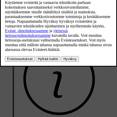
hälytysjärjestelmä tai vastaava aktivoituu (voi kestää muutamia
sekunteja). Jos painiketta painetaan yli 20 sekuntia,
uudelleenohjelmointi alkaa. Merkkivalo palaa tai vilkkuu, kun
painiketta on painettu. Alkuperäisiä kauko-ohjaimia voidaan
®
haluttaessa luonnollisesti edelleen käyttää rinnakkain HomeLink
-
järjestelmän kanssa.