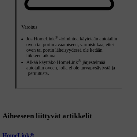
Varoitus
®
Jos HomeLink
-toimintoa käytetään autotallin
oven tai portin avaamiseen, varmistukaa, ettei
oven tai portin läheisyydessä ole ketään
liikkeen aikana.
®
Älkää käyttäkö HomeLink
-järjestelmää
autotallin oveen, jolla ei ole turvapysäytystä ja
-peruutusta.
Aiheeseen liittyvät artikkelit
HomeLink®