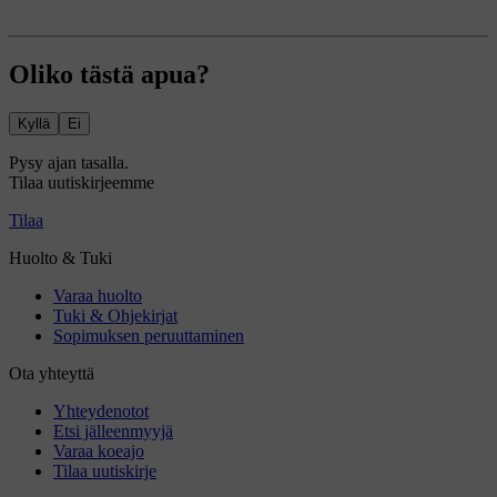
Oliko tästä apua?
Kyllä
Ei