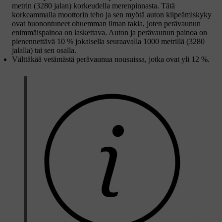
metrin
(
3280 jalan
) korkeudella merenpinnasta. Tätä
korkeammalla moottorin teho ja sen myötä auton kiipeämiskyky
ovat huonontuneet ohuemman ilman takia, joten perävaunun
enimmäispainoa on laskettava. Auton ja perävaunun painoa on
pienennettävä
10 %
jokaisella seuraavalla
1000 metrillä
(
3280
jalalla
) tai sen osalla.
Välttäkää vetämästä perävaunua nousuissa, jotka ovat yli
12 %
.