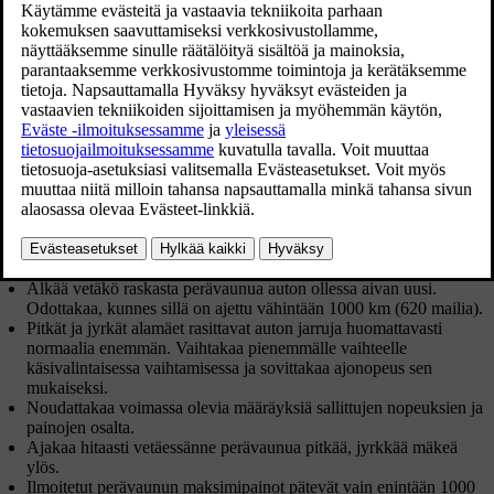
Matkustajien ja kaikkien lisävarusteiden, esim. vetokoukun,
painojen summa rajoittaa tavarankuljetuskykyä vastaavalla painolla.
Auto toimitetaan perävaunun vetämistä varten tarkoitetulla
varustuksella.
Auton vetokoukun on oltava hyväksyttyä tyyppiä.
Sijoittakaa kuorma perävaunuun siten, että paine auton
vetokoukkuun noudattaa ilmoitettua suurinta vetokuulaan
kohdistuvaa painoa. Aisapaino lasketaan osaksi auton
hyötykuormaa.
Nostakaa rengaspaineet suositeltuihin täyden kuorman paineisiin.
Moottori kuormittuu normaalia enemmän perävaunua vedettäessä.
Älkää vetäkö raskasta perävaunua auton ollessa aivan uusi.
Odottakaa, kunnes sillä on ajettu vähintään
1000 km
(
620 mailia
).
Pitkät ja jyrkät alamäet rasittavat auton jarruja huomattavasti
normaalia enemmän. Vaihtakaa pienemmälle vaihteelle
käsivalintaisessa vaihtamisessa ja sovittakaa ajonopeus sen
mukaiseksi.
Noudattakaa voimassa olevia määräyksiä sallittujen nopeuksien ja
painojen osalta.
Ajakaa hitaasti vetäessänne perävaunua pitkää, jyrkkää mäkeä
ylös.
Ilmoitetut perävaunun maksimipainot pätevät vain enintään
1000