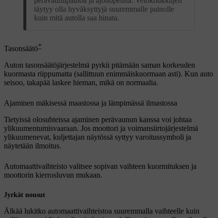
perävaunupainoa ja ajonopeutta. Vetokoukkujen
täytyy olla hyväksyttyjä suuremmalle painolle
kuin mitä autolla saa hinata.
*
Tasonsäätö
Auton tasonsäätöjärjestelmä pyrkii pitämään saman korkeuden
kuormasta riippumatta (sallittuun enimmäiskuormaan asti). Kun auto
seisoo, takapää laskee hieman, mikä on normaalia.
Ajaminen mäkisessä maastossa ja lämpimässä ilmastossa
Tietyissä olosuhteissa ajaminen perävaunun kanssa voi johtaa
ylikuumentumisvaaraan. Jos moottori ja voimansiirtojärjestelmä
ylikuumenevat, kuljettajan näytössä syttyy varoitussymboli ja
näytetään ilmoitus.
Automaattivaihteisto valitsee sopivan vaihteen kuormituksen ja
moottorin kierrosluvun mukaan.
Jyrkät nousut
Älkää lukitko automaattivaihteistoa suuremmalla vaihteelle kuin