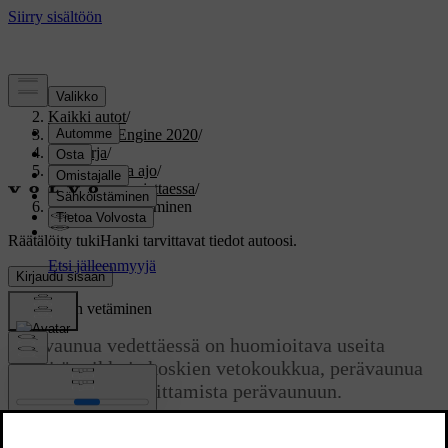
Tuki
/
Kaikki autot
/
V60 Twin Engine 2020
/
Ohjekirja
/
Käynnistys ja ajo
/
Suosituksia ajettaessa
/
Perävaunun vetäminen
Räätälöity tuki
Hanki tarvittavat tiedot autoosi.
Kirjaudu sisään
Perävaunun vetäminen
Perävaunua vedettäessä on huomioitava useita
tärkeitä seikkoja koskien vetokoukkua, perävaunua
sekä kuorman sijoittamista perävaunuun.
Päivitetty 19.03.2020
Tavarankuljetuskyky riippuu auton massasta ajokunnossa.