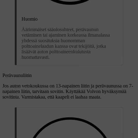
Huomio
Äärimmäiset sääolosuhteet, perävaunun
vetäminen tai ajaminen korkeassa ilmanalassa
yhdessä suosituksia huonomman
polttoainelaadun kanssa ovat tekijöitä, jotka
lisäävät auton polttoaineenkulutusta
huomattavasti.
Perävaunuliitin
Jos auton vetokoukussa on
13-napainen
liitin ja perävaunussa on
7-
napainen
liitin, tarvitaan sovitin. Käyttäkää Volvon hyväksymää
sovitinta. Varmistakaa, että kaapeli ei laahaa maata.