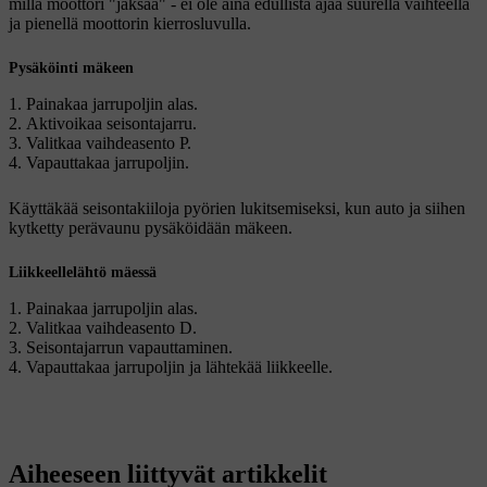
millä moottori "jaksaa" - ei ole aina edullista ajaa suurella vaihteella
ja pienellä moottorin kierrosluvulla.
Pysäköinti mäkeen
Painakaa jarrupoljin alas.
Aktivoikaa seisontajarru.
Valitkaa vaihdeasento
P
.
Vapauttakaa jarrupoljin.
Käyttäkää seisontakiiloja pyörien lukitsemiseksi, kun auto ja siihen
kytketty perävaunu pysäköidään mäkeen.
Liikkeellelähtö mäessä
Painakaa jarrupoljin alas.
Valitkaa vaihdeasento
D
.
Seisontajarrun vapauttaminen.
Vapauttakaa jarrupoljin ja lähtekää liikkeelle.
Aiheeseen liittyvät artikkelit