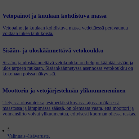
Vetopainot ja kuulaan kohdistuva massa
Vetopainot ja kuulaan kohdistuva massa vedettäessä perävaunua
voidaan lukea taulukoista.
Sisään- ja uloskäännettävä vetokoukku
Sisään- ja uloskäännettävä vetokoukku on helppo kääntää sisään ja
ulos tarpeen mukaan. Sisäänkäännetyssä asennossa vetokoukku on
kokonaan poissa näkyvistä.
Moottorin ja vetojärjestelmän ylikuumeneminen
Tietyissä olosuhteissa, esimerkiksi kovassa ajossa mäkisessä
maastossa ja lämpimässä säässä, on olemassa vaara, että moottori ja
voimansiirto voivat ylikuumentua, erityisesti kuorman ollessa raskas.
*
Valinnais-/lisävaruste.