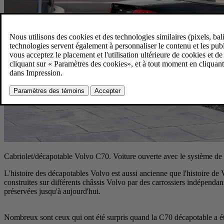
Cabriolet/décapotable Volvo C70.
Voiture ouverte avec le système de
L'histoire des décapotables Volvo est aussi ancienne que l'histoire d
construites sur différents châssis Volvo par des carrossiers indépenda
préservées jusqu'à aujourd'hui.
Nombreux sont ceux qui ont été surpris quand la C70 décapotable a été p