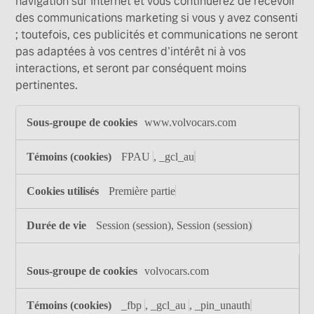
navigation sur Internet et vous continuerez de recevoir
des communications marketing si vous y avez consenti
; toutefois, ces publicités et communications ne seront
pas adaptées à vos centres d'intérêt ni à vos
interactions, et seront par conséquent moins
pertinentes.
Témoins
www.volvocars.com
de
ciblage
et
FPAU
,
_gcl_au
de
publicité
Première partie
Session (session), Session (session)
volvocars.com
_fbp
,
_gcl_au
,
_pin_unauth