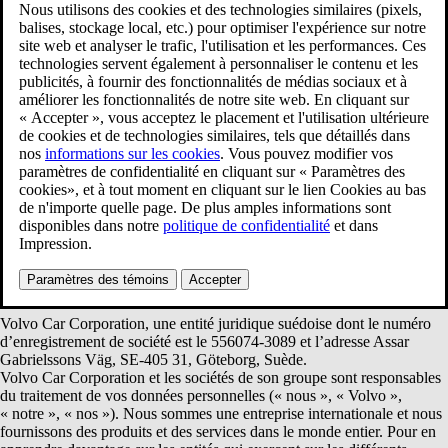
www.volvocars.com
Ce document décrit le traitement de vos données personnelles par
Volvo Cars (tel que défini ci-dessous) lorsque vous visitez le site
volvocars.com.
Vous trouverez ci-dessous :
Qui sommes-nous;
Type de données personnelles traitées et dans quel but;
Durée de conservation des données;
Tiers avec qui nous partageons vos données personnelles;
Vos droits relatifs à notre traitement des données;
Communiquer avec nous;
Modifications de notre Avis de confidentialité.
1. Qui sommes-nous?
Volvo Car Corporation, une entité juridique suédoise dont le numéro
d’enregistrement de société est le 556074-3089 et l’adresse Assar
Gabrielssons Väg, SE-405 31, Göteborg, Suède.
Volvo Car Corporation et les sociétés de son groupe sont responsables
du traitement de vos données personnelles (« nous », « Volvo »,
« notre », « nos »). Nous sommes une entreprise internationale et nous
fournissons des produits et des services dans le monde entier. Pour en