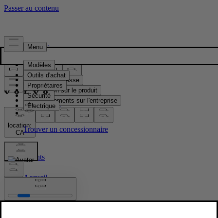
Presse & Médias
Matériel de presse
Information sur le produit
Renseignements sur l'entreprise
Contacts médias
location:
CA
Documents
Accueil
/
Documents
/
Volvo EX90 receives AJAC Best Safety Innovation Award