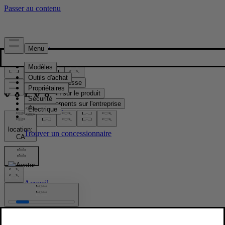
Presse & Médias
Matériel de presse
Information sur le produit
Renseignements sur l'entreprise
Contacts médias
location:
CA
Images
Accueil
/
Images
/
Volvo EX30 Cloud Blue