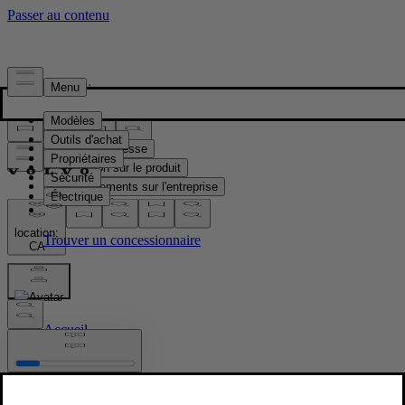
Presse & Médias
Matériel de presse
Information sur le produit
Renseignements sur l'entreprise
Contacts médias
location:
CA
Images
Accueil
/
Images
/
S90 T8 AWD Platinum Grey