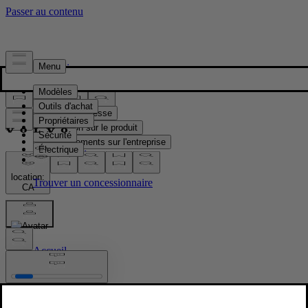
Presse & Médias
Matériel de presse
Information sur le produit
Renseignements sur l'entreprise
Contacts médias
location:
CA
Images
Accueil
/
Images
/
Volvo EX40 Black Edition