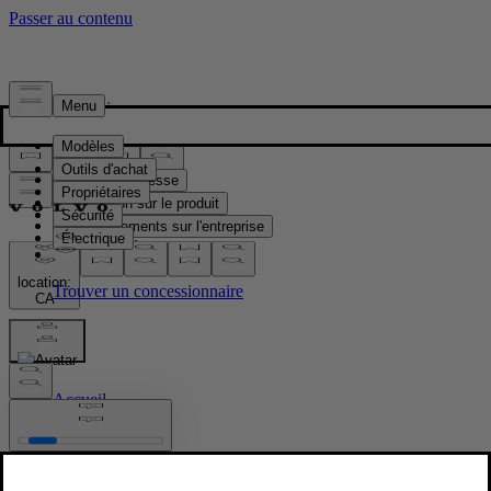
Presse & Médias
Matériel de presse
Information sur le produit
Renseignements sur l'entreprise
Contacts médias
location:
CA
Images
Accueil
/
Images
/
Volvo EX90 Vapour Grey Exterior