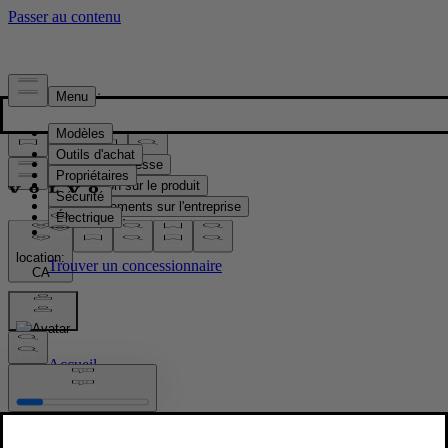
Presse & Médias
Matériel de presse
Information sur le produit
Renseignements sur l'entreprise
Contacts médias
location:
CA
Images
Accueil
/
Images
/
Volvo EX60 Cross Country