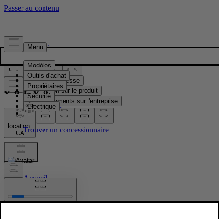
Presse & Médias
Matériel de presse
Information sur le produit
Renseignements sur l'entreprise
Contacts médias
location:
CA
Images
Accueil
/
Images
/
EX40 Sand edition