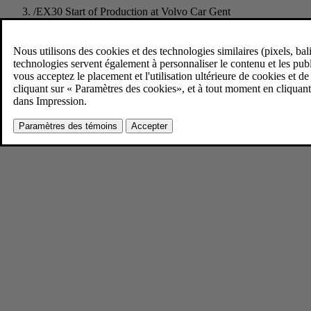
/
EX30 Start of Production at Volvo Car Gent