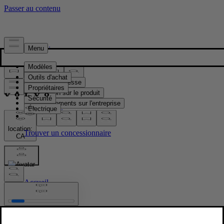
Presse & Médias
Matériel de presse
Information sur le produit
Renseignements sur l'entreprise
Contacts médias
location:
CA
Images
Accueil
/
Images
/
Volvo EX60 Design