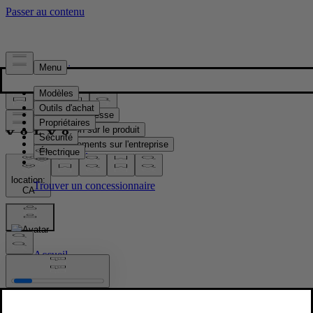
Presse & Médias
Matériel de presse
Information sur le produit
Renseignements sur l'entreprise
Contacts médias
location:
CA
Images
Accueil
/
Images
/
Thomas Ingenlath