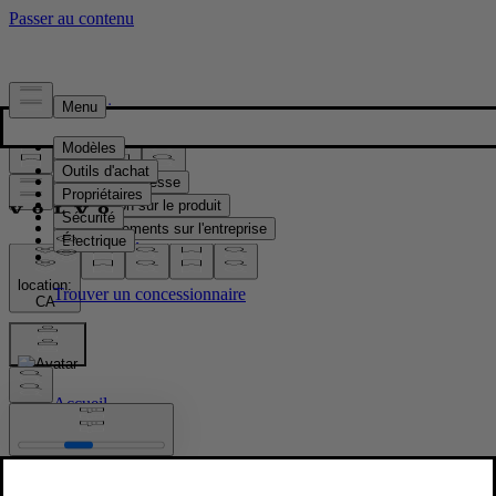
Presse & Médias
Matériel de presse
Information sur le produit
Renseignements sur l'entreprise
Contacts médias
location:
CA
Images
Accueil
/
Images
/
EX30 exterior-location-front