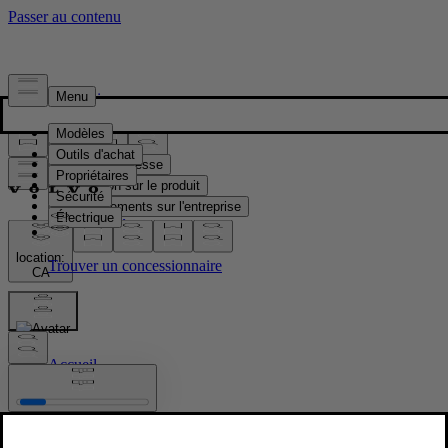
Presse & Médias
Matériel de presse
Information sur le produit
Renseignements sur l'entreprise
Contacts médias
location:
CA
Images
Accueil
/
Images
/
Volvo EX90 Sand Dune Interior